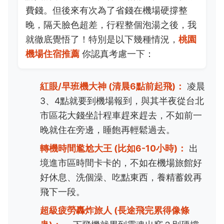
費錢。但後來有次為了省錢在機場硬撐整
晚，隔天臉色超差，行程整個泡湯之後，我
就徹底覺悟了！特別是以下幾種情況，
桃園
機場住宿推薦
你認真考慮一下：
紅眼/早班機大神 (清晨6點前起飛)：
凌晨
3、4點就要到機場報到，與其半夜從台北
市區花大錢坐計程車趕來趕去，不如前一
晚就住在旁邊，睡飽再輕鬆過去。
轉機時間尷尬大王 (比如6-10小時)：
出
境進市區時間卡卡的，不如在機場旅館好
好休息、洗個澡、吃點東西，養精蓄銳再
飛下一段。
超級疲勞轟炸旅人 (長途飛完累得像條