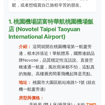
鬆，或者想犒賞自己旅程辛苦的朋友。
1. 桃園機場諾富特華航桃園機場飯
店 (Novotel Taipei Taoyuan
International Airport)
介紹：
這間就開在桃園機場第一航廈旁
邊，根本誇張近！華航體系，國際連鎖品
牌Novotel，品質穩定性沒話說。直接空
橋連通一航廈，風吹雨淋都不怕，這點真
的無敵。高樓層房間看飛機起降是亮點。
地址：
桃園市大園區航站南路1-1號 (就在
機一航廈旁邊)
房型與價格：
高級房 (雙人床/兩單床)：大約
TWD