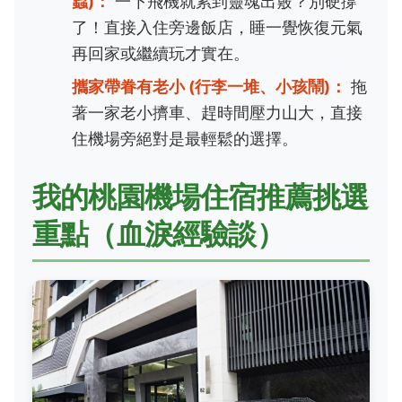
蟲)：
一下飛機就累到靈魂出竅？別硬撐
了！直接入住旁邊飯店，睡一覺恢復元氣
再回家或繼續玩才實在。
攜家帶眷有老小 (行李一堆、小孩鬧)：
拖
著一家老小擠車、趕時間壓力山大，直接
住機場旁絕對是最輕鬆的選擇。
我的桃園機場住宿推薦挑選
重點（血淚經驗談）