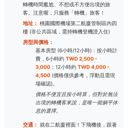
轉機時間尷尬、不想或不方便出境的旅
客。注意喔，只服務「轉機」旅客！
地址：
桃園國際機場第二航廈管制區內四
樓 (非公共區域，需持轉機登機證入住)
房型與價格：
基本房型 (6小時/12小時)：按小時計
費，6小時約
TWD 2,500 -
3,000
；12小時約
TWD 4,000 -
4,500
(價格僅供參考，浮動且需現
場確認)。
價格不便宜且按小時算，但對於無法
出境的轉機客來說，是唯一能躺平休
息的選擇。
交通：
就在二航廈裡面！下飛機後，跟著