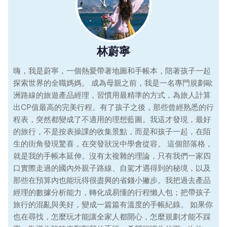
林蔚寧
嗨，我是蔚寧，一個熱愛帶著地圖和手帳本，陪著孩子一起
探索世界的全職媽媽。 成為母親之前，我是一名專門規劃歐
洲路線的旅遊產品經理，習慣用最精準的方式，為旅人計算
出CP值最高的完美行程。有了孩子之後，那些曾經熟悉的行
程表，突然都變成了不適用的理想藍圖。我這才發現，最好
的旅行，不是按表操課的收集景點，而是和孩子一起，在陌
生的街角發現驚喜，在突發狀況中學會從容。 這個部落格，
就是我的手帳本延伸。沒有太複雜的理論，只有我們一家四
口實際走過的國內外親子路線、自駕才遇得到的秘境，以及
那些在預算內也能玩得很盡興的省錢小撇步。我把過去產品
經理的數據分析能力，轉化成易懂的行程懶人包；把帶孩子
旅行的混亂與美好，變成一篇篇有溫度的手帳紀錄。 如果你
也在尋找，怎麼玩才能讓全家人都開心，怎麼規劃才能不踩