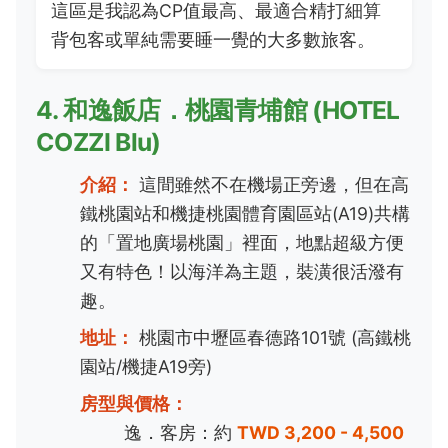
這區是我認為CP值最高、最適合精打細算
背包客或單純需要睡一覺的大多數旅客。
4. 和逸飯店．桃園青埔館 (HOTEL
COZZI Blu)
介紹：
這間雖然不在機場正旁邊，但在高
鐵桃園站和機捷桃園體育園區站(A19)共構
的「置地廣場桃園」裡面，地點超級方便
又有特色！以海洋為主題，裝潢很活潑有
趣。
地址：
桃園市中壢區春德路101號 (高鐵桃
園站/機捷A19旁)
房型與價格：
逸．客房：約
TWD 3,200 - 4,500