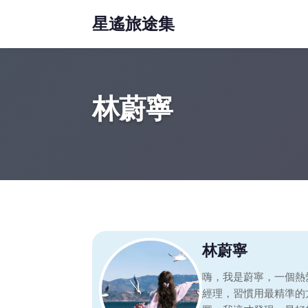
星遙旅途集
林蔚寧
林蔚寧
嗨，我是蔚寧，一個熱
經理，習慣用最精準的