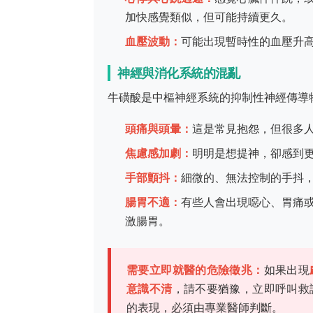
加快感覺類似，但可能持續更久。
血壓波動：
可能出現暫時性的血壓升
神經與消化系統的混亂
牛磺酸是中樞神經系統的抑制性神經傳導
頭痛與頭暈：
這是常見抱怨，但很多
焦慮感加劇：
明明是想提神，卻感到
手部顫抖：
細微的、無法控制的手抖
腸胃不適：
有些人會出現噁心、胃痛
激腸胃。
需要立即就醫的危險徵兆：
如果出現
意識不清
，請不要猶豫，立即呼叫救
的表現，必須由專業醫師判斷。