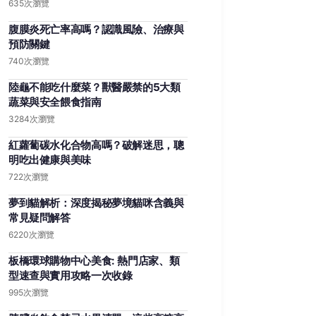
635次瀏覽
腹膜炎死亡率高嗎？認識風險、治療與
預防關鍵
740次瀏覽
陸龜不能吃什麼菜？獸醫嚴禁的5大類
蔬菜與安全餵食指南
3284次瀏覽
紅蘿蔔碳水化合物高嗎？破解迷思，聰
明吃出健康與美味
722次瀏覽
夢到貓解析：深度揭秘夢境貓咪含義與
常見疑問解答
6220次瀏覽
板橋環球購物中心美食: 熱門店家、類
型速查與實用攻略一次收錄
995次瀏覽