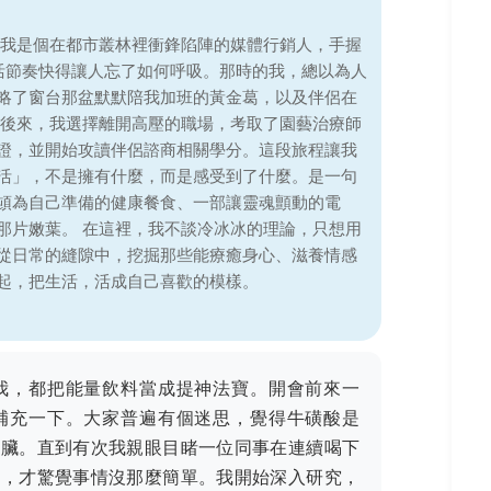
，我是個在都市叢林裡衝鋒陷陣的媒體行銷人，手握
生活節奏快得讓人忘了如何呼吸。那時的我，總以為人
略了窗台那盆默默陪我加班的黃金葛，以及伴侶在
 後來，我選擇離開高壓的職場，考取了園藝治療師
證，並開始攻讀伴侶諮商相關學分。這段旅程讓我
活」，不是擁有什麼，而是感受到了什麼。是一句
頓為自己準備的健康餐食、一部讓靈魂顫動的電
那片嫩葉。 在這裡，我不談冷冰冰的理論，只想用
從日常的縫隙中，挖掘那些能療癒身心、滋養情感
起，把生活，活成自己喜歡的模樣。
我，都把能量飲料當成提神法寶。開會前來一
補充一下。大家普遍有個迷思，覺得牛磺酸是
肝臟。直到有次我親眼目睹一位同事在連續喝下
抖，才驚覺事情沒那麼簡單。我開始深入研究，