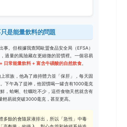
不只是能量飲料的問題
出事。但根據我查閱歐盟食品安全局（EFSA）
料，過量的風險藏在更細微的習慣裡。一個容易
+ 日常能量飲料 + 富含牛磺酸的自然飲食
。
的上班族，他為了維持體力並「保肝」，每天固
品。下午為了提神，他習慣喝一罐含有1000毫克
海鮮，蛤蜊、牡蠣吃不少，這些食物天然就含有
輕易就突破3000毫克，甚至更高。
體多餘的會隨尿液排出，所以「急性」中毒
「高劑量」的攝入，對心血管和神經系統造