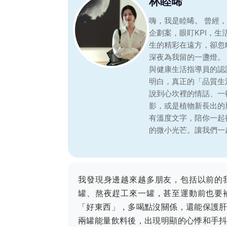
林睦晞
嗨，我是睦晞。 曾經
企劃案，眼盯KPI，
生的精彩在遠方，卻忽
深夜為我留的一盞燈。
與健康生活指導員的認
明白，真正的「品質生
說到心坎裡的情話、一
影，或是植物新長出的
有溫度文字，陪你一起
的微小光芒。讓我們一
我發現身邊越來越多朋友，包括以前的
罐、熬夜趕工來一罐，甚至運動前也要
「好東西」，多喝點沒關係，還能保護
兩罐能量飲料後，出現明顯的心悸和手