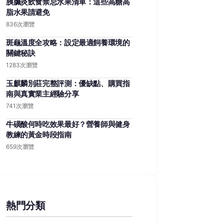
胰臟炎飲食禁忌水果清單：這些高糖高
脂水果請避免
836次瀏覽
斑龜溫度全攻略：設定最適飼養環境的
關鍵秘訣
1283次瀏覽
玉麒麟別莊完整評測：優缺點、購買指
南與真實業主經驗分享
741次瀏覽
牛磺酸何時吃效果最好？營養師與健身
教練的黃金時段指南
659次瀏覽
熱門分類