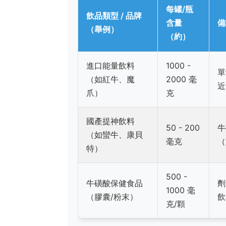
每罐/瓶
飲品類型 / 品牌
含量
備
（舉例）
（約）
進口能量飲料
1000 -
單
（如紅牛、魔
2000 毫
近
爪）
克
國產提神飲料
50 - 200
牛
（如蠻牛、康貝
毫克
（
特）
500 -
牛磺酸保健食品
劑
1000 毫
（膠囊/粉末）
飲
克/顆