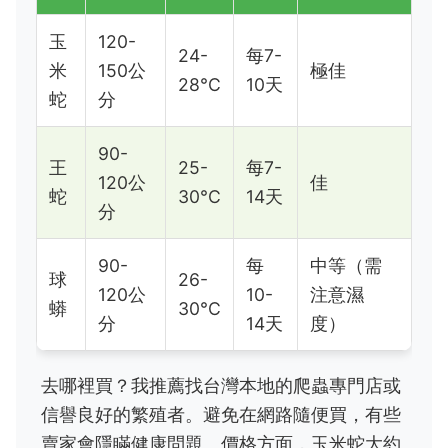
玉
120-
24-
每7-
米
150公
極佳
28°C
10天
蛇
分
90-
王
25-
每7-
120公
佳
蛇
30°C
14天
分
90-
每
中等（需
球
26-
120公
10-
注意濕
蟒
30°C
分
14天
度）
去哪裡買？我推薦找台灣本地的爬蟲專門店或
信譽良好的繁殖者。避免在網路隨便買，有些
賣家會隱瞞健康問題。價格方面，玉米蛇大約