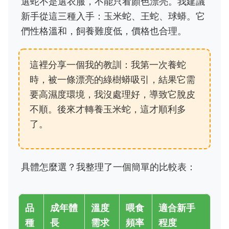
選蛇不是選衣服，不能只看顏色漂亮。我建議
新手從這三種入手：玉米蛇、王蛇、球蟒。它
們性格溫和，飼養難度低，價格也合理。
這裡分享一個我的教訓：我第一次養蛇
時，被一條漂亮的綠樹蟒吸引，結果它需
要高濕度環境，我沒處理好，導致它脫皮
不順。後來才轉養玉米蛇，這才順利多
了。
具體怎麼選？我整理了一個簡單的比較表：
品
成年體
溫度
喂食
適合新手
種
長
需求
頻率
程度