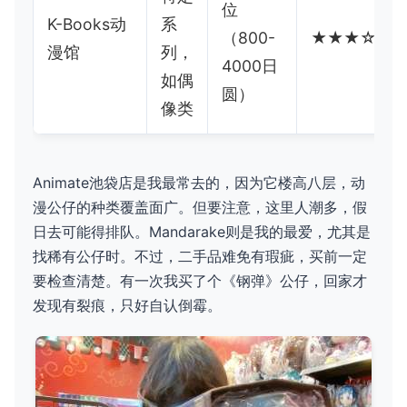
位
K-Books动
系
（800-
★★★☆☆
漫馆
列，
4000日
如偶
圆）
像类
Animate池袋店是我最常去的，因为它楼高八层，动
漫公仔的种类覆盖面广。但要注意，这里人潮多，假
日去可能得排队。Mandarake则是我的最爱，尤其是
找稀有公仔时。不过，二手品难免有瑕疵，买前一定
要检查清楚。有一次我买了个《钢弹》公仔，回家才
发现有裂痕，只好自认倒霉。