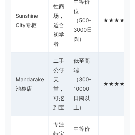
中等价
性商
位
Sunshine
场，
（500-
★★★★☆
City专柜
适合
3000日
初学
圆）
者
二手
低至高
公仔
端
Mandarake
天
（300-
★★★★★
池袋店
堂，
10000
可挖
日圆以
到宝
上）
专注
中等价
特定