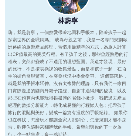
林蔚寧
嗨，我是蔚寧，一個熱愛帶著地圖和手帳本，陪著孩子一起
探索世界的全職媽媽。 成為母親之前，我是一名專門規劃歐
洲路線的旅遊產品經理，習慣用最精準的方式，為旅人計算
出CP值最高的完美行程。有了孩子之後，那些曾經熟悉的行
程表，突然都變成了不適用的理想藍圖。我這才發現，最好
的旅行，不是按表操課的收集景點，而是和孩子一起，在陌
生的街角發現驚喜，在突發狀況中學會從容。 這個部落格，
就是我的手帳本延伸。沒有太複雜的理論，只有我們一家四
口實際走過的國內外親子路線、自駕才遇得到的秘境，以及
那些在預算內也能玩得很盡興的省錢小撇步。我把過去產品
經理的數據分析能力，轉化成易懂的行程懶人包；把帶孩子
旅行的混亂與美好，變成一篇篇有溫度的手帳紀錄。 如果你
也在尋找，怎麼玩才能讓全家人都開心，怎麼規劃才能不踩
雷，歡迎你隨時來翻翻我的手帳。希望能讓你的下一次旅
行，少一點焦慮，多一點期待。