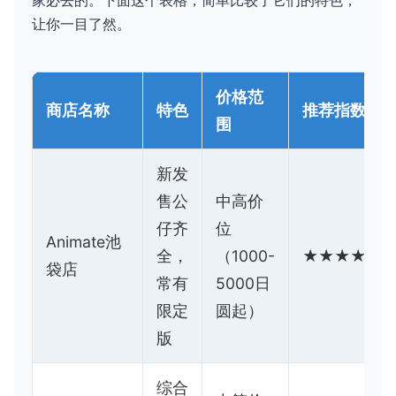
家必去的。下面这个表格，简单比较了它们的特色，
让你一目了然。
价格范
商店名称
特色
推荐指数
围
新发
售公
中高价
仔齐
位
Animate池
全，
（1000-
★★★★★
袋店
常有
5000日
限定
圆起）
版
综合