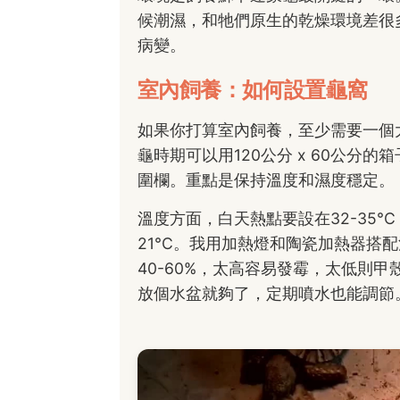
候潮濕，和牠們原生的乾燥環境差很
病變。
室內飼養：如何設置龜窩
如果你打算室內飼養，至少需要一個
龜時期可以用120公分 x 60公分
圍欄。重點是保持溫度和濕度穩定。
溫度方面，白天熱點要設在32-35°C
21°C。我用加熱燈和陶瓷加熱器搭
40-60%，太高容易發霉，太低則
放個水盆就夠了，定期噴水也能調節