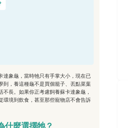
？
卡達象龜，當時牠只有手掌大小，現在已
學到，養這種龜不是買個籠子、丟點菜葉
活不長。如果你正考慮飼養蘇卡達象龜，
從環境到飲食，甚至那些寵物店不會告訴
為什麼選擇牠？