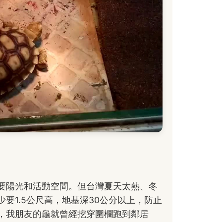
要陽光和活動空間。但台灣夏天太熱、冬
要1.5公尺高，地基深30公分以上，防止
，我朋友的龜就曾經挖穿圍欄跑到鄰居