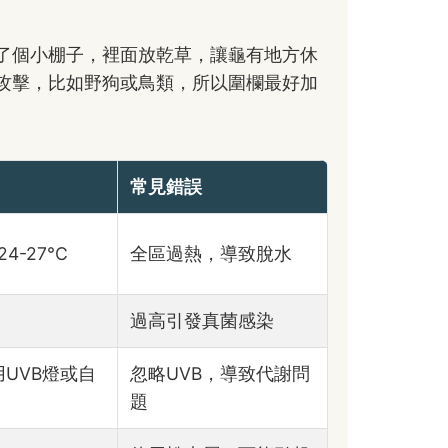
了個小棚子，裡面放乾草，讓龜有地方休
攻擊，比如野狗或鳥類，所以圍欄最好加
常見錯誤
4-27°C
全區過熱，導致脫水
過高引發真菌感染
用UVB燈或自
忽略UVB，導致代謝問
題