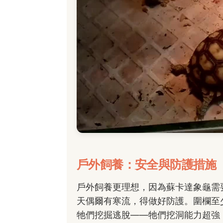
戶外飼養：安全與防護措施
戶外飼養更理想，因為蘇卡達象龜需
天偶爾有寒流，得做好防護。圍欄至少
牠們挖掘逃脫——牠們挖洞能力超強