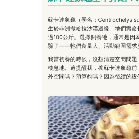
蘇卡達象龜（學名：Centrochelys
生於非洲撒哈拉沙漠邊緣。牠們壽命
過100公斤。選擇飼養牠，通常是
騙了——牠們食量大、活動範圍需求
我當初養的時候，沒想清楚空間問題
棲息地。這提醒我，養蘇卡達象龜前
外空間嗎？預算夠嗎？因為後續的設