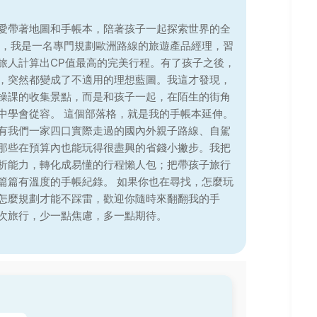
愛帶著地圖和手帳本，陪著孩子一起探索世界的全
前，我是一名專門規劃歐洲路線的旅遊產品經理，習
旅人計算出CP值最高的完美行程。有了孩子之後，
，突然都變成了不適用的理想藍圖。我這才發現，
操課的收集景點，而是和孩子一起，在陌生的街角
中學會從容。 這個部落格，就是我的手帳本延伸。
有我們一家四口實際走過的國內外親子路線、自駕
那些在預算內也能玩得很盡興的省錢小撇步。我把
析能力，轉化成易懂的行程懶人包；把帶孩子旅行
篇篇有溫度的手帳紀錄。 如果你也在尋找，怎麼玩
怎麼規劃才能不踩雷，歡迎你隨時來翻翻我的手
次旅行，少一點焦慮，多一點期待。