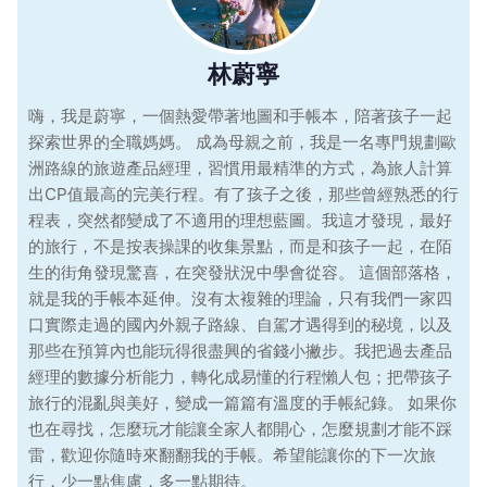
林蔚寧
嗨，我是蔚寧，一個熱愛帶著地圖和手帳本，陪著孩子一起
探索世界的全職媽媽。 成為母親之前，我是一名專門規劃歐
洲路線的旅遊產品經理，習慣用最精準的方式，為旅人計算
出CP值最高的完美行程。有了孩子之後，那些曾經熟悉的行
程表，突然都變成了不適用的理想藍圖。我這才發現，最好
的旅行，不是按表操課的收集景點，而是和孩子一起，在陌
生的街角發現驚喜，在突發狀況中學會從容。 這個部落格，
就是我的手帳本延伸。沒有太複雜的理論，只有我們一家四
口實際走過的國內外親子路線、自駕才遇得到的秘境，以及
那些在預算內也能玩得很盡興的省錢小撇步。我把過去產品
經理的數據分析能力，轉化成易懂的行程懶人包；把帶孩子
旅行的混亂與美好，變成一篇篇有溫度的手帳紀錄。 如果你
也在尋找，怎麼玩才能讓全家人都開心，怎麼規劃才能不踩
雷，歡迎你隨時來翻翻我的手帳。希望能讓你的下一次旅
行，少一點焦慮，多一點期待。