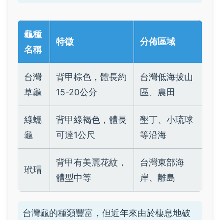
龜種
特徵
分佈區域
名稱
台灣
背甲棕色，體長約
台灣低海拔山
草龜
15-20公分
區、農田
綠蠵
背甲綠褐色，體長
墾丁、小琉球
龜
可達1公尺
等沿海
背甲有美麗花紋，
台灣東部海
玳瑁
體型中等
岸、離島
台灣龜的種類豐富，但近年來由於棲息地破