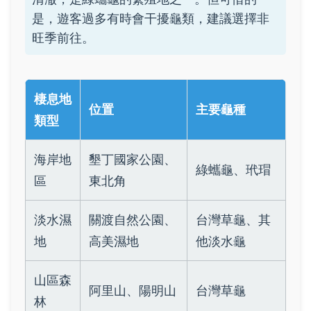
是，遊客過多有時會干擾龜類，建議選擇非
旺季前往。
棲息地
位置
主要龜種
類型
海岸地
墾丁國家公園、
綠蠵龜、玳瑁
區
東北角
淡水濕
關渡自然公園、
台灣草龜、其
地
高美濕地
他淡水龜
山區森
阿里山、陽明山
台灣草龜
林