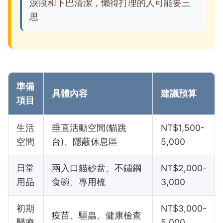
淚痕和下巴清潔，懶得打理的人可能要三
思
準備
具體內容
建議預算
項目
生活
垂直活動空間(貓跳
NT$1,500-
空間
台)、隱蔽休息區
5,000
日常
兩入口貓砂盆、不鏽鋼
NT$2,000-
用品
食碗、專用梳
3,000
初期
NT$3,000-
疫苗、驅蟲、健康檢查
醫療
5,000