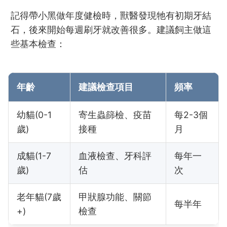
記得帶小黑做年度健檢時，獸醫發現牠有初期牙結
石，後來開始每週刷牙就改善很多。建議飼主做這
些基本檢查：
年齡
建議檢查項目
頻率
幼貓(0-1
寄生蟲篩檢、疫苗
每2-3個
歲)
接種
月
成貓(1-7
血液檢查、牙科評
每年一
歲)
估
次
老年貓(7歲
甲狀腺功能、關節
每半年
+)
檢查