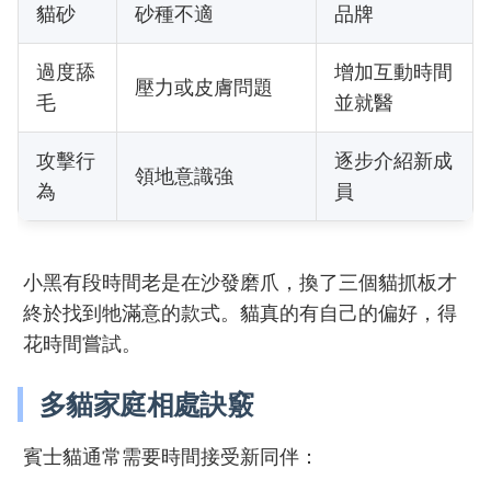
貓砂
砂種不適
品牌
過度舔
增加互動時間
壓力或皮膚問題
毛
並就醫
攻擊行
逐步介紹新成
領地意識強
為
員
小黑有段時間老是在沙發磨爪，換了三個貓抓板才
終於找到牠滿意的款式。貓真的有自己的偏好，得
花時間嘗試。
多貓家庭相處訣竅
賓士貓通常需要時間接受新同伴：