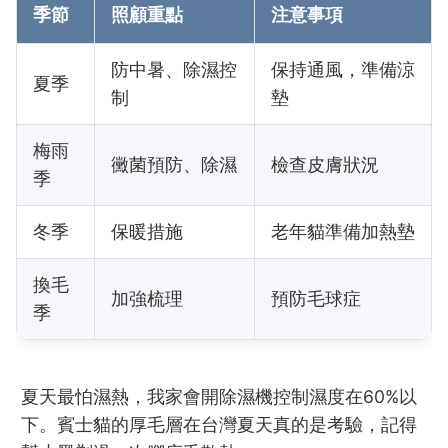
季節
照顧重點
注意事項
防中暑、除濕控
保持通風，準備涼
夏季
制
墊
梅雨
黴菌預防、除濕
檢查皮膚狀況
季
冬季
保暖措施
老年貓準備加熱墊
換毛
加強梳理
預防毛球症
季
夏天最怕濕熱，我家會開除濕機控制濕度在60%以
下。賓士貓的厚毛層在台灣夏天真的是考驗，記得