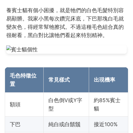
養賓士貓有個小困擾，就是牠們的白色毛髮特別容
易顯髒。我家小黑每次鑽完床底，下巴那塊白毛就
變灰色，得經常幫牠擦拭。不過這種毛色組合真的
很耐看，黑白對比讓牠們看起來特別精神。
毛色特徵位
常見樣式
出現機率
置
白色倒V或Y字
約85%賓士
額頭
型
貓
下巴
純白或白鬍鬚
接近100%