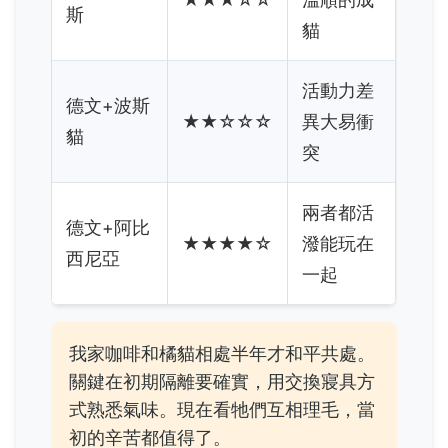
斯
貓
活動力差
德文+波斯
★★☆☆☆
異大易衝
貓
突
兩者都活
德文+阿比
★★★★☆
潑能玩在
西尼亞
一起
我家咖啡和橘貓相處半年才和平共處。
關鍵在初期隔離要確實，用交換寢具方
式熟悉氣味。現在看牠們互相理毛，當
初的辛苦都值得了。