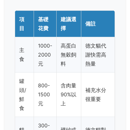
項
基礎
建議選
備註
目
花費
擇
1000-
高蛋白
德文貓代
主
2000
無穀飼
謝快需高
食
元
料
熱量
罐
800-
含肉量
頭/
補充水分
1500
90%以
鮮
很重要
元
上
食
300-
貓
礦砂或
德文貓對