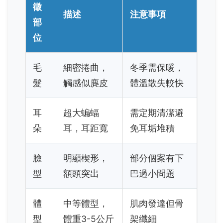
徵
描述
注意事項
部
位
毛
細密捲曲，
冬季需保暖，
髮
觸感似麂皮
體溫散失較快
耳
超大蝙蝠
需定期清潔避
朵
耳，耳距寬
免耳垢堆積
臉
明顯楔形，
部分個案有下
型
額頭突出
巴過小問題
體
中等體型，
肌肉發達但骨
型
體重3-5公斤
架纖細