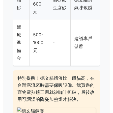
600
砂
豆腐砂
氣味敏感
元
醫
療
500-
建議專戶
準
1000
-
儲蓄
備
元
金
特別提醒！德文貓體溫比一般貓高，在
台灣寒流來時需要保暖設備。我買過的
寵物電熱毯三週就被咖啡抓破，最後改
用可調溫的陶瓷加熱燈才解決。