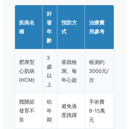
好
疾病名
發
預防方
治療費
稱
年
式
用參考
齡
3
肥厚型
基因檢
檢測約
歲
心肌病
測、每
3000元/
以
(HCM)
年心超
次
上
髖關節
幼
手術費
避免過
發育不
年
8-15萬
度跳躍
良
期
元