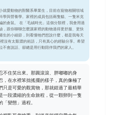
小就愛動物的獸醫系畢業生，目前在寵物相關領域
科學與營養學。家裡的成員包括兩隻貓、一隻米克
編的倉鼠。 在「毛絨時光」這個分類裡，我會用過
驗，跟你聊聊怎麼讓家裡的動物過得更舒服、更快
醫生的小細節，到看懂牠們想說什麼，都是我每天
這裡沒有太艱澀的術語，只有真心的經驗分享。希望
位不會說話、卻總是用行動陪伴我們的家人。
忍不住笑出來。那圓滾滾、胖嘟嘟的身
巴，在水裡笨拙搖擺的樣子，真的像極了
們只是可愛的觀賞物，那就錯過了最精華
是一段濃縮的生命旅程，從一顆卵到一隻
的「變態」過程。