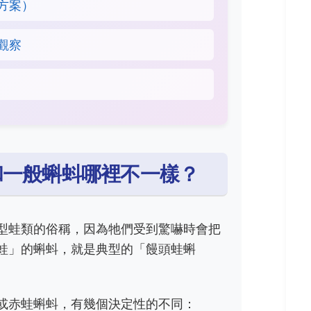
方案）
觀察
和一般蝌蚪哪裡不一樣？
型蛙類的俗稱，因為牠們受到驚嚇時會把
蛙」的蝌蚪，就是典型的「饅頭蛙蝌
或赤蛙蝌蚪，有幾個決定性的不同：