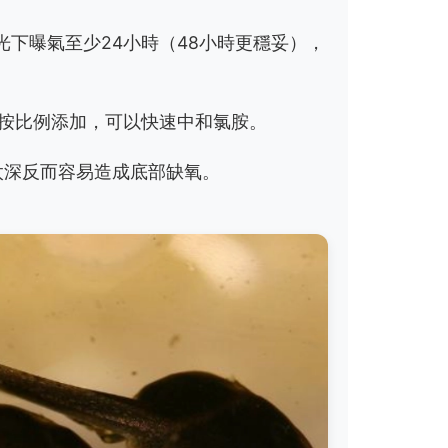
光下曝氣至少24小時（48小時更穩妥），
，按比例添加，可以快速中和氯胺。
。太深反而容易造成底部缺氧。