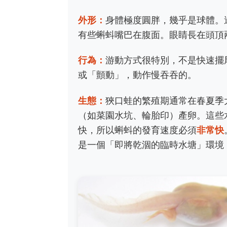
外形：
身體極度圓胖，幾乎是球體。
有些蝌蚪嘴巴在腹面。眼睛長在頭頂
行為：
游動方式很特別，不是快速擺
或「顫動」，動作慢吞吞的。
生態：
狹口蛙的繁殖期通常在春夏季
（如菜園水坑、輪胎印）產卵。這些
快，所以蝌蚪的發育速度必須
非常快
是一個「即將乾涸的臨時水塘」環境