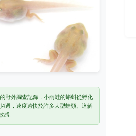
的野外調查記錄，小雨蛙的蝌蚪從孵化
到4週，速度遠快於許多大型蛙類。這解
敏感。