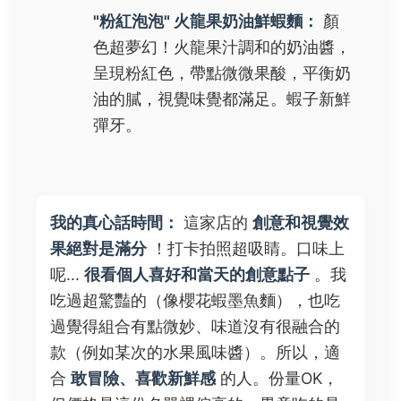
"粉紅泡泡" 火龍果奶油鮮蝦麵：
顏
色超夢幻！火龍果汁調和的奶油醬，
呈現粉紅色，帶點微微果酸，平衡奶
油的膩，視覺味覺都滿足。蝦子新鮮
彈牙。
我的真心話時間：
這家店的
創意和視覺效
果絕對是滿分
！打卡拍照超吸睛。口味上
呢...
很看個人喜好和當天的創意點子
。我
吃過超驚豔的（像櫻花蝦墨魚麵），也吃
過覺得組合有點微妙、味道沒有很融合的
款（例如某次的水果風味醬）。所以，適
合
敢冒險、喜歡新鮮感
的人。份量OK，