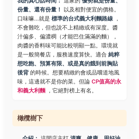
我的真心話時間：
這家的
優勢就是份量、
份量、還有份量！
以及相對便宜的價格。
口味嘛...就是
標準的台式義大利麵路線
，
不會難吃，但也說不上精緻或有深度。醬
汁偏多、偏濃稠（才能巴住滿滿的麵），
肉醬的香料味可能比較明顯一點。環境就
是一般簡餐店，服務速度算快。適合
純粹
想吃飽、預算有限、或是真的餓到前胸貼
後背
的時候。想要精緻約會或品嚐道地風
味，這邊就不是你的菜。但論
CP值高的永
和義大利麵
，它絕對榜上有名。
橄欖樹下
介紹：
這間店主打
清爽、健康、用好油