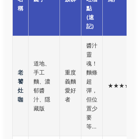
稱
點
(速
記)
醬汁
靈
道地、
魂！
老
手工
重度
麵條
饕
麵、濃
義麵
超
★★★★☆
灶
郁醬
愛好
彈，
咖
汁、隱
者
但位
藏版
置少
要
等...