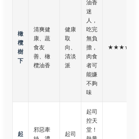
油香
迷
人，
清爽健
健康
吃完
橄
康、蔬
取
無負
欖
食友
向、
擔，
★★★☆☆
樹
善、橄
清淡
肉食
下
欖油香
派
者可
能嫌
不夠
味
起司
控天
邪惡牽
堂！
起
起司
絲、濃
熱量