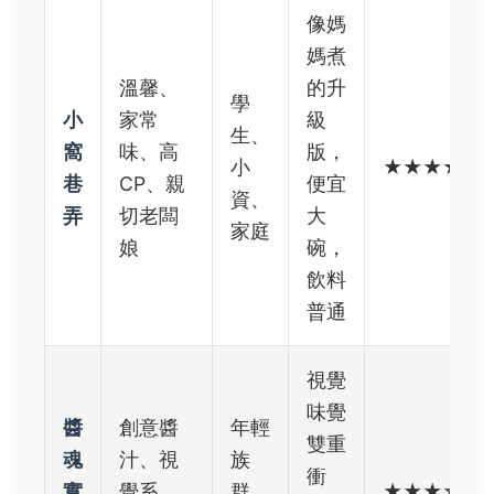
像媽
媽煮
溫馨、
的升
學
小
家常
級
生、
窩
味、高
版，
小
★★★★★
巷
CP、親
便宜
資、
弄
切老闆
大
家庭
娘
碗，
飲料
普通
視覺
味覺
醬
創意醬
年輕
雙重
魂
汁、視
族
衝
實
覺系、
群、
★★★☆☆