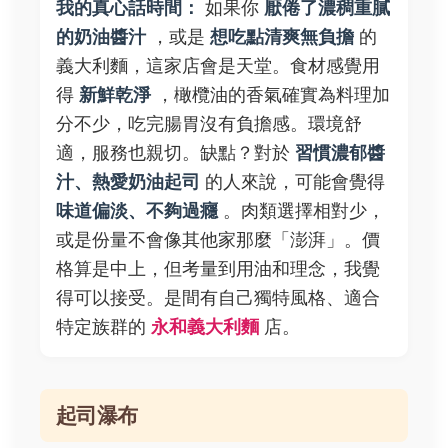
我的真心話時間：
如果你
厭倦了濃稠重膩
的奶油醬汁
，或是
想吃點清爽無負擔
的
義大利麵，這家店會是天堂。食材感覺用
得
新鮮乾淨
，橄欖油的香氣確實為料理加
分不少，吃完腸胃沒有負擔感。環境舒
適，服務也親切。缺點？對於
習慣濃郁醬
汁、熱愛奶油起司
的人來說，可能會覺得
味道偏淡、不夠過癮
。肉類選擇相對少，
或是份量不會像其他家那麼「澎湃」。價
格算是中上，但考量到用油和理念，我覺
得可以接受。是間有自己獨特風格、適合
特定族群的
永和義大利麵
店。
起司瀑布