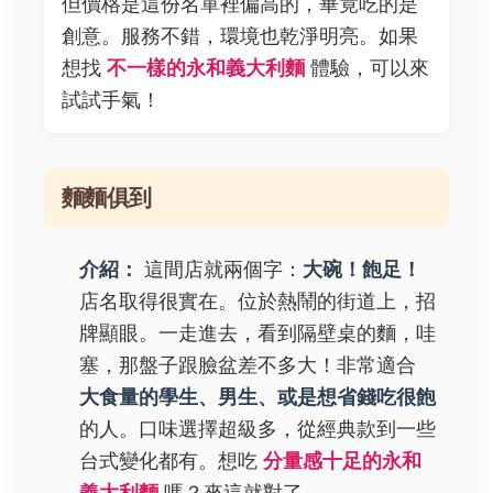
但價格是這份名單裡偏高的，畢竟吃的是
創意。服務不錯，環境也乾淨明亮。如果
想找
不一樣的永和義大利麵
體驗，可以來
試試手氣！
麵麵俱到
介紹：
這間店就兩個字：
大碗！飽足！
店名取得很實在。位於熱鬧的街道上，招
牌顯眼。一走進去，看到隔壁桌的麵，哇
塞，那盤子跟臉盆差不多大！非常適合
大食量的學生、男生、或是想省錢吃很飽
的人。口味選擇超級多，從經典款到一些
台式變化都有。想吃
分量感十足的永和
義大利麵
嗎？來這就對了。