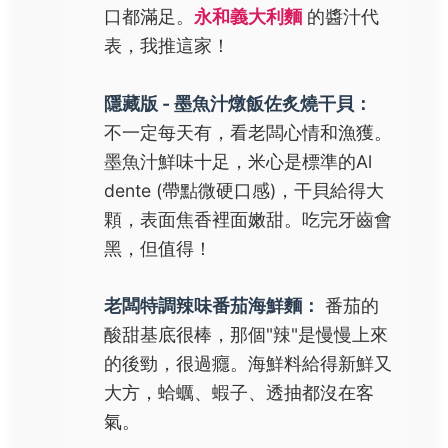
口都滿足。
永和義大利麵
的醬汁代
表，我推這家！
隱藏版 - 墨魚汁燉飯佐炙燒干貝：
不一定每天有，看老闆心情和漁獲。
墨魚汁鮮味十足，米心是標準的Al
dente (帶點微硬口感)，干貝給得大
顆，表面焦香裡面嫩甜。吃完牙齒會
黑，但值得！
老闆特調辣味番茄海鮮麵：
番茄的
酸甜基底很棒，那個"辣"是慢慢上來
的後勁，很過癮。海鮮料給得新鮮又
大方，蛤蠣、蝦子、透抽都沒在客
氣。