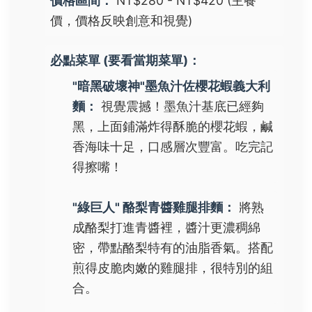
價格區間：
NT$280 - NT$420 (主餐
價，價格反映創意和視覺)
必點菜單 (要看當期菜單)：
"暗黑破壞神"墨魚汁佐櫻花蝦義大利
麵：
視覺震撼！墨魚汁基底已經夠
黑，上面鋪滿炸得酥脆的櫻花蝦，鹹
香海味十足，口感層次豐富。吃完記
得擦嘴！
"綠巨人" 酪梨青醬雞腿排麵：
將熟
成酪梨打進青醬裡，醬汁更濃稠綿
密，帶點酪梨特有的油脂香氣。搭配
煎得皮脆肉嫩的雞腿排，很特別的組
合。