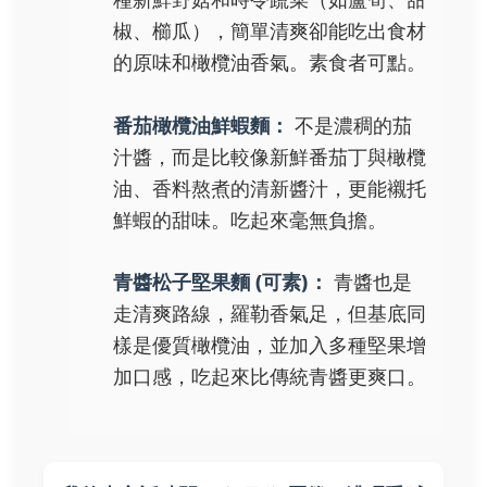
椒、櫛瓜），簡單清爽卻能吃出食材
的原味和橄欖油香氣。素食者可點。
番茄橄欖油鮮蝦麵：
不是濃稠的茄
汁醬，而是比較像新鮮番茄丁與橄欖
油、香料熬煮的清新醬汁，更能襯托
鮮蝦的甜味。吃起來毫無負擔。
青醬松子堅果麵 (可素)：
青醬也是
走清爽路線，羅勒香氣足，但基底同
樣是優質橄欖油，並加入多種堅果增
加口感，吃起來比傳統青醬更爽口。