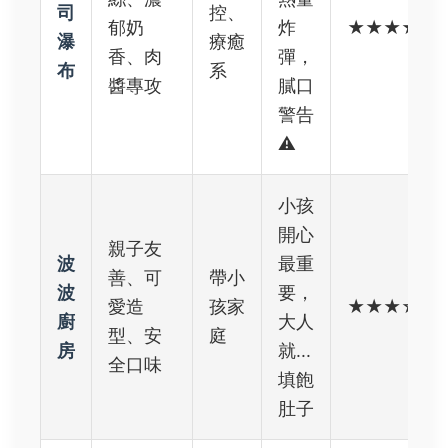
司
控、
郁奶
炸
★★★★☆
瀑
療癒
香、肉
彈，
布
系
醬專攻
膩口
警告
⚠️
小孩
開心
親子友
波
最重
善、可
帶小
波
要，
愛造
孩家
★★★☆☆
廚
大人
型、安
庭
房
就...
全口味
填飽
肚子