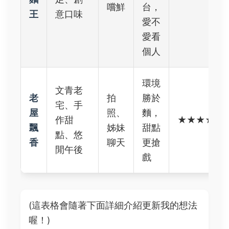
嚐鮮
台，
王
意口味
愛不
愛看
個人
環境
文青老
老
拍
勝於
宅、手
屋
照、
麵，
作甜
★★★☆☆
飄
姊妹
甜點
點、悠
香
聊天
更搶
閒午後
戲
(這表格會隨著下面詳細介紹更新我的想法
喔！)