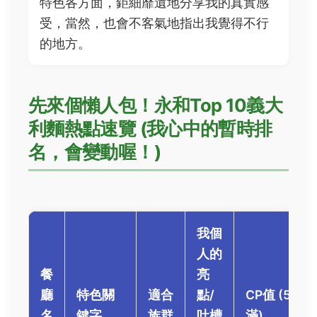
特色各方面，鉅細靡遺地分享我的真實感
受，當然，也會不客氣地指出我覺得不行
的地方。
先來個懶人包！永和Top 10義大
利麵熱點速覽 (我心中的暫時排
名，會變動喔！)
我個
人的
餐
亮
廳
特色關
適合
點/
CP值 (5★
名
鍵字
族群
吐槽
滿)