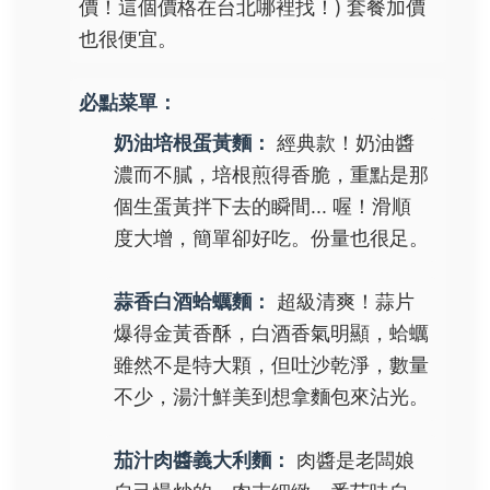
價！這個價格在台北哪裡找！) 套餐加價
也很便宜。
必點菜單：
奶油培根蛋黃麵：
經典款！奶油醬
濃而不膩，培根煎得香脆，重點是那
個生蛋黃拌下去的瞬間... 喔！滑順
度大增，簡單卻好吃。份量也很足。
蒜香白酒蛤蠣麵：
超級清爽！蒜片
爆得金黃香酥，白酒香氣明顯，蛤蠣
雖然不是特大顆，但吐沙乾淨，數量
不少，湯汁鮮美到想拿麵包來沾光。
茄汁肉醬義大利麵：
肉醬是老闆娘