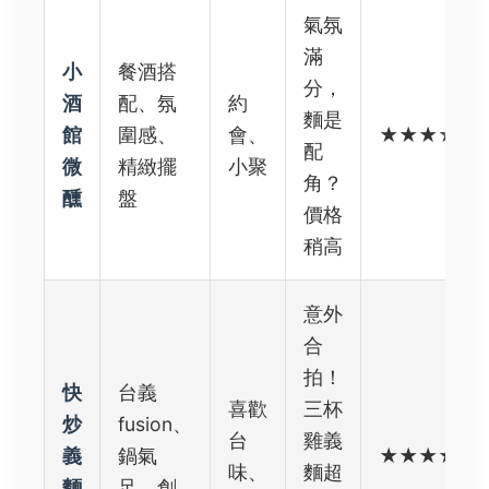
氣氛
滿
小
餐酒搭
分，
酒
配、氛
約
麵是
館
圍感、
會、
★★★☆☆
配
微
精緻擺
小聚
角？
醺
盤
價格
稍高
意外
合
拍！
快
台義
喜歡
三杯
炒
fusion、
台
雞義
義
鍋氣
★★★★☆
味、
麵超
麵
足、創