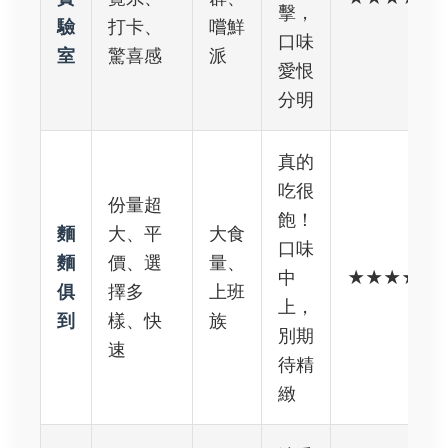
擊，
驗
打卡、
嚐鮮
口味
室
驚喜感
派
愛恨
分明
真的
吃很
份量超
飽！
麵
大、平
大食
口味
麵
價、選
量、
中
★★★★☆
俱
擇多
上班
上，
到
樣、快
族
別期
速
待精
緻