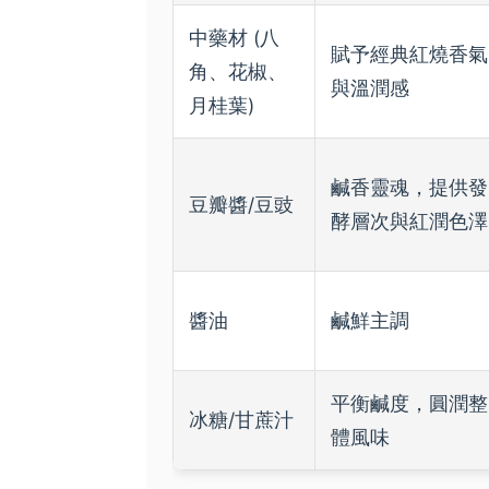
中藥材 (八
賦予經典紅燒香氣
角、花椒、
與溫潤感
月桂葉)
鹹香靈魂，提供發
豆瓣醬/豆豉
酵層次與紅潤色澤
醬油
鹹鮮主調
平衡鹹度，圓潤整
冰糖/甘蔗汁
體風味