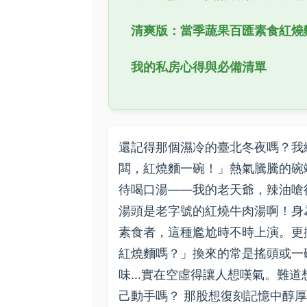
清爽版：當季蔬果百匯素食紅燒
我的私房心得與必備清單
還記得那個濕冷的臺北冬夜嗎？我
闆，紅燒麵一碗！」熱氣騰騰的碗
待喝口湯——我的老天爺，辣油嗆
湯頭是老字號的紅燒牛肉湯啊！身
素食者，這種尷尬時不時上演。更
紅燒麵嗎？」換來的常是搖頭或一
味...實在空虛得讓人想嘆氣。難
己動手嗎？ 那股想復刻記憶中醇