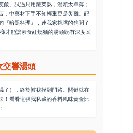
便飯。試過只用蔬菜熬，湯頭太單薄；
苦，中藥材下手不知輕重更是災難。記
的『暗黑料理』，連我家挑嘴的狗聞了
怎樣才能讓素食紅燒麵的湯頭既有深度又
次交響湯頭
議了），終於被我摸到門路。關鍵就在
味！看看這張我私藏的香料風味黃金比
：