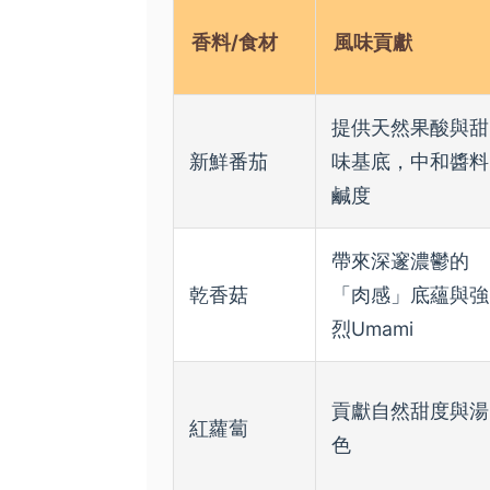
香料/食材
風味貢獻
提供天然果酸與甜
新鮮番茄
味基底，中和醬料
鹹度
帶來深邃濃鬱的
乾香菇
「肉感」底蘊與強
烈Umami
貢獻自然甜度與湯
紅蘿蔔
色