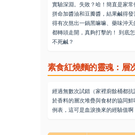
實驗深淵。失敗？哈！簡直是家常
拼命加醬油和豆瓣醬，結果鹹得發
得有次熬出一鍋黑嘛嘛、藥味沖天
都轉頭走開，真夠打擊的！ 到底
不死鹹？
素食紅燒麵的靈魂：層
經過無數次試錯（家裡廚餘桶都抗
於香料的層次堆疊與食材的協同鮮
例表，這可是血淚換來的經驗值啊