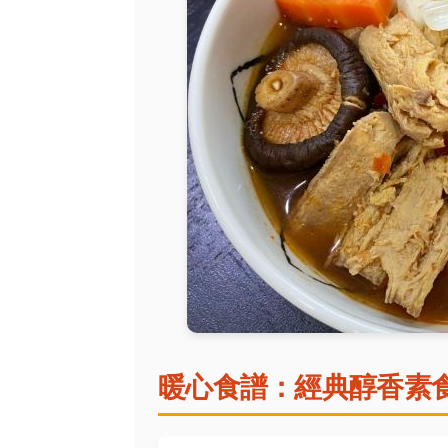
暖心食譜：經典醇香素