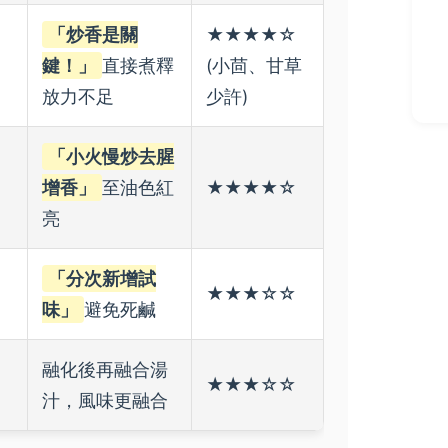
「炒香是關
★★★★☆
鍵！」
直接煮釋
(小茴、甘草
放力不足
少許)
「小火慢炒去腥
增香」
至油色紅
★★★★☆
亮
「分次新增試
★★★☆☆
味」
避免死鹹
融化後再融合湯
★★★☆☆
汁，風味更融合