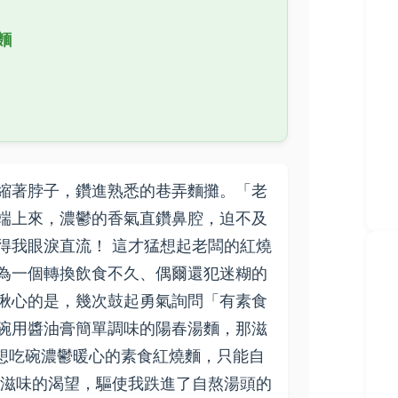
麵
縮著脖子，鑽進熟悉的巷弄麵攤。「老
端上來，濃鬱的香氣直鑽鼻腔，迫不及
得我眼淚直流！ 這才猛想起老闆的紅燒
為一個轉換飲食不久、偶爾還犯迷糊的
揪心的是，幾次鼓起勇氣詢問「有素食
碗用醬油膏簡單調味的陽春湯麵，那滋
道想吃碗濃鬱暖心的素食紅燒麵，只能自
厚滋味的渴望，驅使我跌進了自熬湯頭的