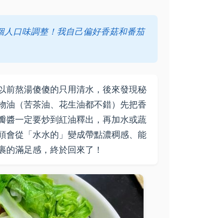
個人口味調整！我自己偏好香菇和番茄
以前熬湯傻傻的只用清水，後來發現秘
物油（苦茶油、花生油都不錯）先把香
瓣醬一定要炒到紅油釋出，再加水或蔬
頭會從「水水的」變成帶點濃稠感、能
裹的滿足感，終於回來了！