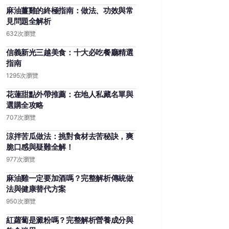
麻油薑雞的終極指南：做法、功效與常
見問題全解析
632次瀏覽
信義新光三越美食：十大必吃餐廳精選
指南
1295次瀏覽
花蓮甜點外帶推薦：在地人私藏名單與
選購全攻略
707次瀏覽
涼拌苦瓜做法：挑對食材去苦秘訣，爽
脆口感與疑難全解！
977次瀏覽
麻油雞一定要加酒嗎？完整解析傳統做
法與健康替代方案
950次瀏覽
紅蘿蔔是澱粉嗎？完整解析營養成分與