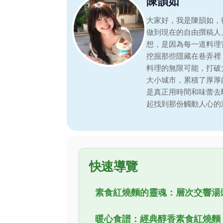
陳韻如
大家好，我是陳韻如，
做到現在的自由撰稿人
想，是因為每一道料理
挖掘那些隱藏在巷弄裡
料理的無限可能，打破
大小城市，累積了厚厚
是真正用時間和味蕾去
起找到那份觸動人心的
快速導覽
素食紅燒麵的靈魂：層次交響湯
暖心食譜：經典醇香素食紅燒麵