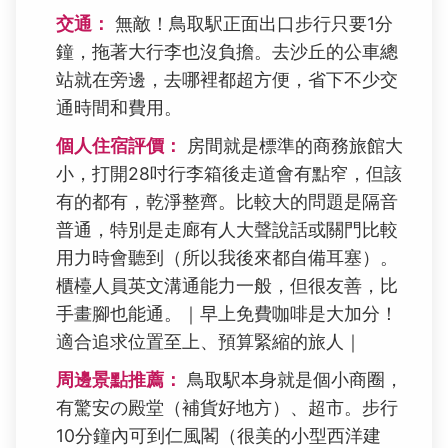
交通：
無敵！鳥取駅正面出口步行只要1分
鐘，拖著大行李也沒負擔。去沙丘的公車總
站就在旁邊，去哪裡都超方便，省下不少交
通時間和費用。
個人住宿評價：
房間就是標準的商務旅館大
小，打開28吋行李箱後走道會有點窄，但該
有的都有，乾淨整齊。比較大的問題是隔音
普通，特別是走廊有人大聲說話或關門比較
用力時會聽到（所以我後來都自備耳塞）。
櫃檯人員英文溝通能力一般，但很友善，比
手畫腳也能通。｜早上免費咖啡是大加分！
適合追求位置至上、預算緊縮的旅人｜
周邊景點推薦：
鳥取駅本身就是個小商圈，
有驚安の殿堂（補貨好地方）、超市。步行
10分鐘內可到仁風閣（很美的小型西洋建