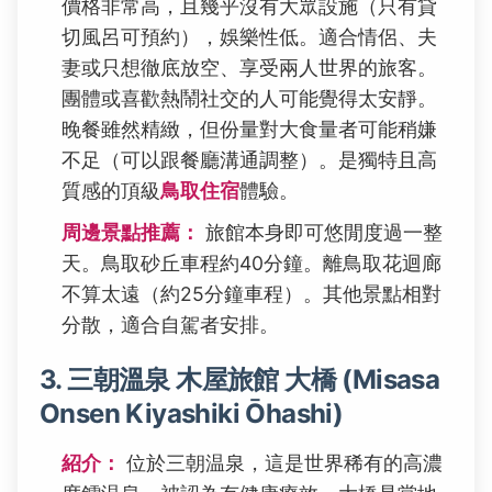
價格非常高，且幾乎沒有大眾設施（只有貸
切風呂可預約），娛樂性低。適合情侶、夫
妻或只想徹底放空、享受兩人世界的旅客。
團體或喜歡熱鬧社交的人可能覺得太安靜。
晚餐雖然精緻，但份量對大食量者可能稍嫌
不足（可以跟餐廳溝通調整）。是獨特且高
質感的頂級
鳥取住宿
體驗。
周邊景點推薦：
旅館本身即可悠閒度過一整
天。鳥取砂丘車程約40分鐘。離鳥取花迴廊
不算太遠（約25分鐘車程）。其他景點相對
分散，適合自駕者安排。
3. 三朝溫泉 木屋旅館 大橋 (Misasa
Onsen Kiyashiki Ōhashi)
紹介：
位於三朝温泉，這是世界稀有的高濃