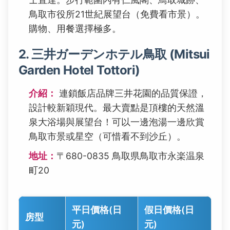
鳥取市役所21世紀展望台（免費看市景）。
購物、用餐選擇極多。
2. 三井ガーデンホテル鳥取 (Mitsui
Garden Hotel Tottori)
介紹：
連鎖飯店品牌三井花園的品質保證，
設計較新穎現代。最大賣點是頂樓的天然溫
泉大浴場與展望台！可以一邊泡湯一邊欣賞
鳥取市景或星空（可惜看不到沙丘）。
地址：
〒680-0835 鳥取県鳥取市永楽温泉
町20
平日價格(日
假日價格(日
房型
元)
元)