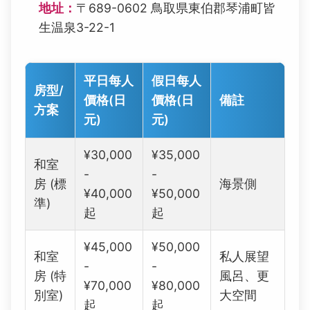
地址：
〒689-0602 鳥取県東伯郡琴浦町皆
生温泉3-22-1
平日每人
假日每人
房型/
價格(日
價格(日
備註
方案
元)
元)
¥30,000
¥35,000
和室
-
-
房 (標
海景側
¥40,000
¥50,000
準)
起
起
¥45,000
¥50,000
和室
私人展望
-
-
房 (特
風呂、更
¥70,000
¥80,000
別室)
大空間
起
起