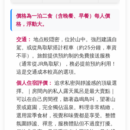
價格為一泊二食（含晚餐、早餐）每人價
格，浮動大。
交通：
地点較隠密，位於山中。強烈建議自
駕。或從鳥取駅搭計程車（約25分鐘，車資
不菲）。旅館提供預約制的免費接送服務
（通常從JR鳥取駅），務必提前預約利用！
這是交通成本較高的選項。
個人住宿評價：
追求私密與靜謐感的頂級選
擇。｜房間內的私人露天風呂是最大賣點｜
可以在自己房間裡，聽著蟲鳴鳥叫，望著山
景或庭園，完全獨佔温泉。料理非常精緻，
選用當季食材，視覺和味覺都是享受。整體
氛圍靜謐、禪意，服務體貼但不過度打擾。