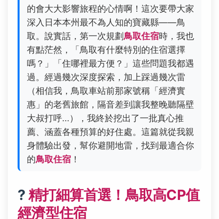
的會大大影響旅程的心情啊！這次要帶大家
深入日本本州最不為人知的寶藏縣——鳥
取。說實話，第一次規劃
鳥取住宿
時，我也
有點茫然，「鳥取有什麼特別的住宿選擇
嗎？」「住哪裡最方便？」這些問題我都遇
過。經過幾次深度探索，加上踩過幾次雷
（相信我，鳥取車站前那家號稱「經濟實
惠」的老舊旅館，隔音差到讓我整晚聽隔壁
大叔打呼...），我終於挖出了一批真心推
薦、涵蓋各種預算的好住處。這篇就從我親
身體驗出發，幫你避開地雷，找到最適合你
的
鳥取住宿
！
?
精打細算首選！鳥取高CP值
經濟型住宿