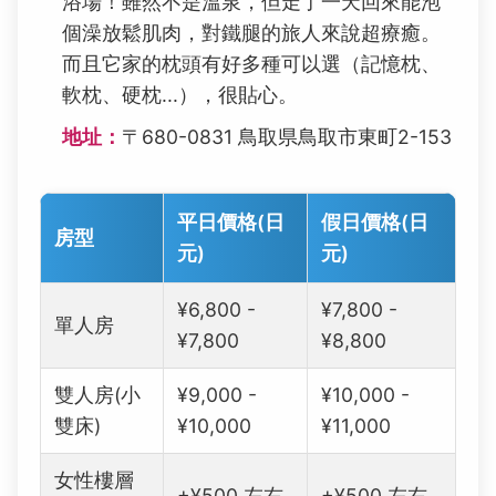
浴場！雖然不是溫泉，但走了一天回來能泡
個澡放鬆肌肉，對鐵腿的旅人來說超療癒。
而且它家的枕頭有好多種可以選（記憶枕、
軟枕、硬枕...），很貼心。
地址：
〒680-0831 鳥取県鳥取市東町2-153
平日價格(日
假日價格(日
房型
元)
元)
¥6,800 -
¥7,800 -
單人房
¥7,800
¥8,800
雙人房(小
¥9,000 -
¥10,000 -
雙床)
¥10,000
¥11,000
女性樓層
+¥500 左右
+¥500 左右