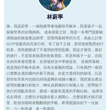
林蔚寧
嗨，我是蔚寧，一個熱愛帶著地圖和手帳本，陪著孩子一起
探索世界的全職媽媽。 成為母親之前，我是一名專門規劃歐
洲路線的旅遊產品經理，習慣用最精準的方式，為旅人計算
出CP值最高的完美行程。有了孩子之後，那些曾經熟悉的行
程表，突然都變成了不適用的理想藍圖。我這才發現，最好
的旅行，不是按表操課的收集景點，而是和孩子一起，在陌
生的街角發現驚喜，在突發狀況中學會從容。 這個部落格，
就是我的手帳本延伸。沒有太複雜的理論，只有我們一家四
口實際走過的國內外親子路線、自駕才遇得到的秘境，以及
那些在預算內也能玩得很盡興的省錢小撇步。我把過去產品
經理的數據分析能力，轉化成易懂的行程懶人包；把帶孩子
旅行的混亂與美好，變成一篇篇有溫度的手帳紀錄。 如果你
也在尋找，怎麼玩才能讓全家人都開心，怎麼規劃才能不踩
雷，歡迎你隨時來翻翻我的手帳。希望能讓你的下一次旅
行，少一點焦慮，多一點期待。