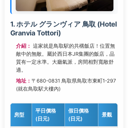
1. ホテル グランヴィア 鳥取 (Hotel
Granvia Tottori)
介紹：
這家就是鳥取駅的共構飯店！位置無
敵中的無敵。屬於西日本JR集團的飯店，品
質有一定水準。大廳氣派，房間相對寬敞舒
適。
地址：
〒680-0831 鳥取県鳥取市東町1-297
(就在鳥取駅大樓內)
平日價格
假日價格
房型
景觀
(日元)
(日元)