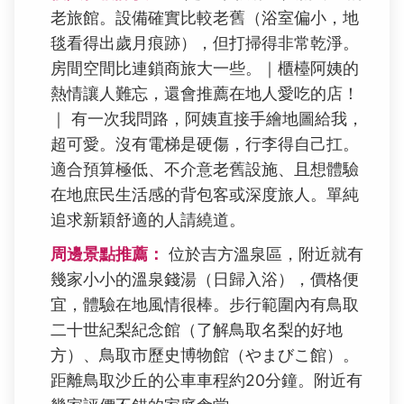
老旅館。設備確實比較老舊（浴室偏小，地
毯看得出歲月痕跡），但打掃得非常乾淨。
房間空間比連鎖商旅大一些。｜櫃檯阿姨的
熱情讓人難忘，還會推薦在地人愛吃的店！
｜ 有一次我問路，阿姨直接手繪地圖給我，
超可愛。沒有電梯是硬傷，行李得自己扛。
適合預算極低、不介意老舊設施、且想體驗
在地庶民生活感的背包客或深度旅人。單純
追求新穎舒適的人請繞道。
周邊景點推薦：
位於吉方溫泉區，附近就有
幾家小小的溫泉錢湯（日歸入浴），價格便
宜，體驗在地風情很棒。步行範圍內有鳥取
二十世紀梨紀念館（了解鳥取名梨的好地
方）、鳥取市歷史博物館（やまびこ館）。
距離鳥取沙丘的公車車程約20分鐘。附近有