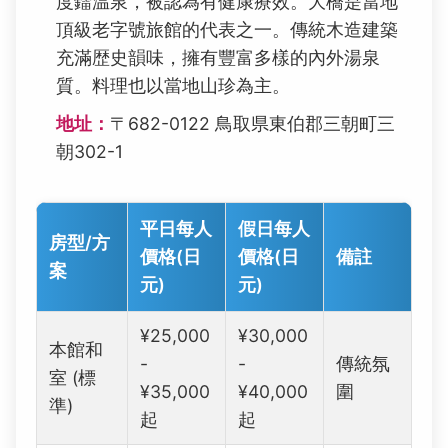
度鐳温泉，被認為有健康療效。大橋是當地
頂級老字號旅館的代表之一。傳統木造建築
充滿歴史韻味，擁有豐富多樣的內外湯泉
質。料理也以當地山珍為主。
地址：
〒682-0122 鳥取県東伯郡三朝町三
朝302-1
平日每人
假日每人
房型/方
價格(日
價格(日
備註
案
元)
元)
¥25,000
¥30,000
本館和
-
-
傳統氛
室 (標
¥35,000
¥40,000
圍
準)
起
起