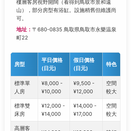
樓層客房視野開闊（看得到鳥取市景和遠
山），部分房型有浴缸。設施稍舊但維護尚
可。
地址：
〒680-0835 鳥取県鳥取市永樂温泉
町22
平日價格
假日價格
房型
特色
(日元)
(日元)
標準單
¥8,000 -
¥9,500 -
空間
人房
¥10,000
¥12,000
較大
標準雙
¥12,000 -
¥14,000 -
空間
床房
¥14,000
¥17,000
較大
高層客