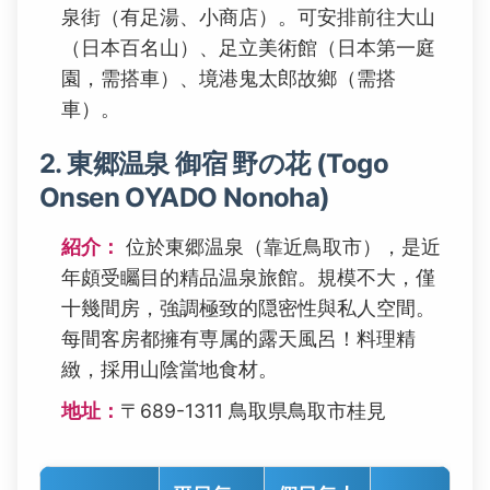
泉街（有足湯、小商店）。可安排前往大山
（日本百名山）、足立美術館（日本第一庭
園，需搭車）、境港鬼太郎故鄉（需搭
車）。
2. 東郷温泉 御宿 野の花 (Togo
Onsen OYADO Nonoha)
紹介：
位於東郷温泉（靠近鳥取市），是近
年頗受矚目的精品温泉旅館。規模不大，僅
十幾間房，強調極致的隠密性與私人空間。
每間客房都擁有専属的露天風呂！料理精
緻，採用山陰當地食材。
地址：
〒689-1311 鳥取県鳥取市桂見