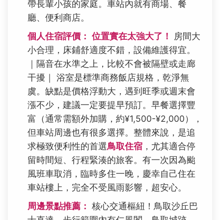
帶長輩小孩的家庭。車站內就有商場、餐
廳、便利商店。
個人住宿評價：
位置實在太強大了！
房間大
小合理，床鋪舒適度不錯，設備維護得宜。
｜隔音在水準之上，比較不會被隔壁或走廊
干擾｜ 浴室是標準商務飯店規格，乾淨無
虞。缺點是價格浮動大，遇到旺季或週末會
漲不少，建議一定要提早預訂。早餐選擇豐
富（通常需額外加購，約¥1,500-¥2,000），
但車站周邊也有很多選擇。整體來說，是追
求極致便利性的首選
鳥取住宿
，尤其適合停
留時間短、行程緊湊的旅客。有一次因為颱
風班車取消，臨時多住一晚，慶幸自己住在
車站樓上，完全不受風雨影響，超安心。
周邊景點推薦：
核心交通樞紐！鳥取沙丘巴
士直達。步行範圍內有仁風閣、鳥取城跡、