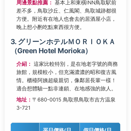
周邊景點推薦：
基本上和東橫INN鳥取駅前
差不多，鳥取沙丘、仁風閣、鳥取城跡都很
方便。附近有在地人也會去的居酒屋小店，
晚上想小酌吃點東西很方便。
3. グリーンホテルＭＯＲＩＯＫＡ
（Green Hotel Morioka）
介紹：
這家比較特別，是在地老字號的商務
旅館，規模較小，但充滿濃濃的昭和復古風
情。櫃檯阿姨超級親切，像鄰居長輩一樣！
適合想體驗一點非連鎖、在地感強的旅人。
地址：
〒680-0015 鳥取県鳥取市吉方温泉
3-721
平日價格(日
假日價格(日