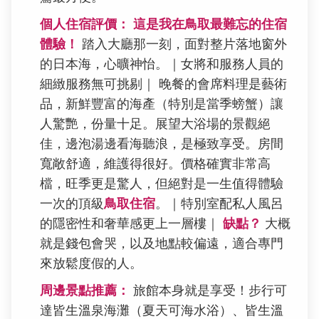
個人住宿評價：
這是我在鳥取最難忘的住宿
體驗！
踏入大廳那一刻，面對整片落地窗外
的日本海，心曠神怡。｜女將和服務人員的
細緻服務無可挑剔｜ 晚餐的會席料理是藝術
品，新鮮豐富的海產（特別是當季螃蟹）讓
人驚艷，份量十足。展望大浴場的景觀絕
佳，邊泡湯邊看海聽浪，是極致享受。房間
寬敞舒適，維護得很好。價格確實非常高
檔，旺季更是驚人，但絕對是一生值得體驗
一次的頂級
鳥取住宿
。｜特別室配私人風呂
的隱密性和奢華感更上一層樓｜
缺點？
大概
就是錢包會哭，以及地點較偏遠，適合專門
來放鬆度假的人。
周邊景點推薦：
旅館本身就是享受！步行可
達皆生溫泉海灘（夏天可海水浴）、皆生溫