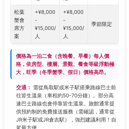
松葉
+¥8,000
+¥8,000
蟹會
-
-
季節限定
席方
¥15,000/
¥15,000/
案
人
人
價格為一泊二食（含晚餐、早餐）每人價
格，依房型、樓層、景觀、餐食等級浮動極
大，旺季（冬季蟹季、假日）價格高昂。
交通：
需從鳥取駅或米子駅搭乘路線巴士前
往皆生溫泉（車程約50-70分鐘）。部分高
速巴士路線也會停靠皆生溫泉。旅館通常提
供預約制的免費接送服務（需確認，通常從
JR米子駅或JR倉吉駅），強烈建議利用！自
駕最方便。