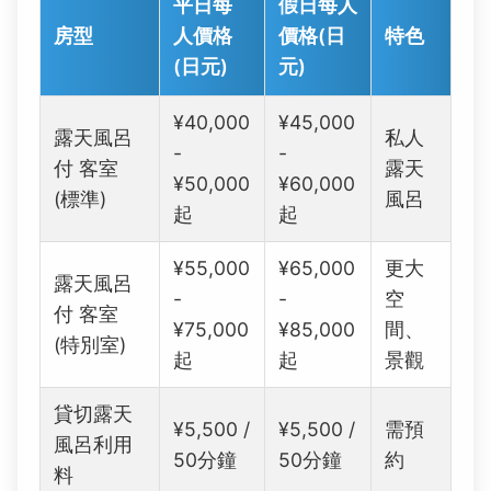
平日每
假日每人
房型
人價格
價格(日
特色
(日元)
元)
¥40,000
¥45,000
露天風呂
私人
-
-
付 客室
露天
¥50,000
¥60,000
(標準)
風呂
起
起
¥55,000
¥65,000
更大
露天風呂
-
-
空
付 客室
¥75,000
¥85,000
間、
(特別室)
起
起
景觀
貸切露天
¥5,500 /
¥5,500 /
需預
風呂利用
50分鐘
50分鐘
約
料