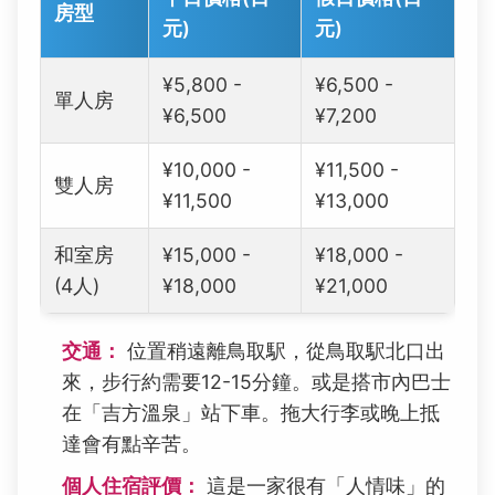
房型
元)
元)
¥5,800 -
¥6,500 -
單人房
¥6,500
¥7,200
¥10,000 -
¥11,500 -
雙人房
¥11,500
¥13,000
和室房
¥15,000 -
¥18,000 -
(4人)
¥18,000
¥21,000
交通：
位置稍遠離鳥取駅，從鳥取駅北口出
來，步行約需要12-15分鐘。或是搭市內巴士
在「吉方溫泉」站下車。拖大行李或晚上抵
達會有點辛苦。
個人住宿評價：
這是一家很有「人情味」的