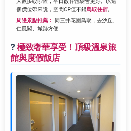
人較多較吵雜，平日散客體驗會更好。以這
個價位帶來說，空間CP值不錯
鳥取住宿
。
周邊景點推薦：
同三井花園鳥取，去沙丘、
仁風閣、城跡方便。
?
極致奢華享受！頂級溫泉旅
館與度假飯店