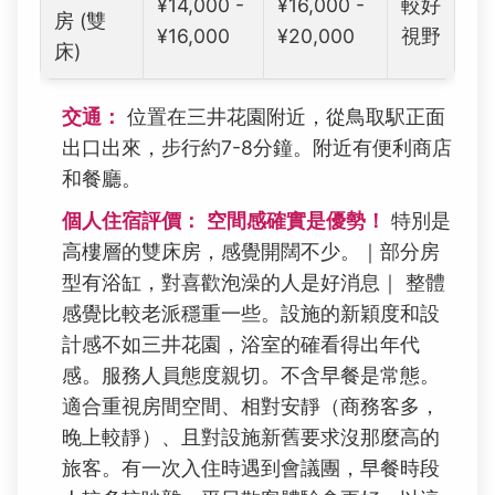
¥14,000 -
¥16,000 -
較好
房 (雙
¥16,000
¥20,000
視野
床)
交通：
位置在三井花園附近，從鳥取駅正面
出口出來，步行約7-8分鐘。附近有便利商店
和餐廳。
個人住宿評價：
空間感確實是優勢！
特別是
高樓層的雙床房，感覺開闊不少。｜部分房
型有浴缸，對喜歡泡澡的人是好消息｜ 整體
感覺比較老派穩重一些。設施的新穎度和設
計感不如三井花園，浴室的確看得出年代
感。服務人員態度親切。不含早餐是常態。
適合重視房間空間、相對安靜（商務客多，
晚上較靜）、且對設施新舊要求沒那麼高的
旅客。有一次入住時遇到會議團，早餐時段