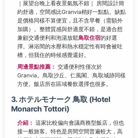
｜展望台晚上看夜景氣氛不錯｜ 房間設計簡
約舒適，空間感比Granvia稍好一點點。缺點
是價格同樣不算便宜，且不含早餐（需額外
加購）。整體質感與舒適度不錯，是適合想
兼顧交通便利和泡湯放鬆
鳥取住宿
的好選
擇。淋浴間的水壓和熱水穩定性有時會被吐
槽，但我住的時候感覺還好。
周邊景點推薦：
交通便利性僅次於
Granvia。鳥取沙丘、仁風閣、鳥取城跡同樣
方便。飯店所在區域餐飲選擇也很多。
3. ホテルモナーク 鳥取 (Hotel
Monarch Tottori)
介紹：
這家比較偏向會議商務型飯店，但也
接一般旅客。特色是房間空間普遍較大，高