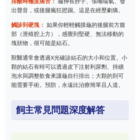
排酸時極度痛苦：
龜伸長脖子、張嘴喘氣、發
出聲音，或後腿瘋狂蹬踢。這是在經歷劇痛。
觸診到硬塊：
如果你輕輕觸摸龜的後腿前方腹
部（泄殖腔上方），感覺到堅硬、無法移動的
塊狀物，很可能是結石。
獸醫通常會透過X光確診結石的大小和位置。小
顆的結石有時可以透過皮下注射利尿劑、持續
泡水與調整飲食來讓龜自行排出；大顆的則可
能需要手術。預防，永遠比治療簡單且人道。
飼主常見問題深度解答