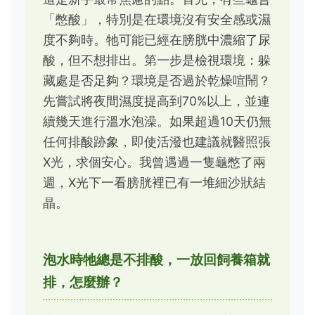
「憋酸」，特別是在環境沒有安全感或濕
度不夠時。牠可能已經在膀胱中濃縮了尿
酸，但不想排出。第一步是檢視環境：躲
藏處是否足夠？環境是否過於乾燥喧鬧？
先嘗試將夜間濕度提高到70%以上，並連
續幾天進行溫水泡澡。如果超過10天仍無
任何排酸跡象，即使活潑也建議就醫照張
X光，求個安心。我曾遇過一隻龜憋了兩
週，X光下一看膀胱裡已有一堆細沙狀結
晶。
泡水時牠總是不排酸，一放回飼養箱就
排，怎麼辦？