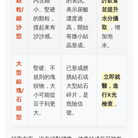
顆
內含細
的警訊。
討飲食
粒/
小、堅硬
表示尿酸
並提升
細
的顆粒，
濃度過
水分攝
沙
摸起來有
高，開始
取
，增
型
沙沙感。
有微小結
加泡
晶形成。
水。
大
堅硬、不
已形成膀
型
規則的塊
胱結石或
立即就
結
狀物，大
大型結石
醫，進
塊/
小可能從
碎片，是
行X光
石
豆子到更
危險信
檢查
。
頭
大。
號。
型