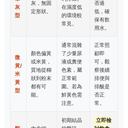
灰，無固
否過
灰
在濕度低
定形狀。
低，確
型
的環境較
保有飲
常見。
用水。
通常混雜
正常照
顏色偏黃
了少量尿
顧即
微
或米黃，
液或糞便
可，觀
黃/
質地從糊
色素，屬
察後續
米
狀到粉末
正常範
排便與
黃
都有可
圍。若為
排酸是
型
能。
鮮黃色需
否正
注意。
常。
初期結晶
立即檢