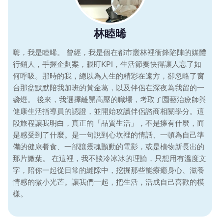
林睦晞
嗨，我是睦晞。 曾經，我是個在都市叢林裡衝鋒陷陣的媒體
行銷人，手握企劃案，眼盯KPI，生活節奏快得讓人忘了如
何呼吸。那時的我，總以為人生的精彩在遠方，卻忽略了窗
台那盆默默陪我加班的黃金葛，以及伴侶在深夜為我留的一
盞燈。 後來，我選擇離開高壓的職場，考取了園藝治療師與
健康生活指導員的認證，並開始攻讀伴侶諮商相關學分。這
段旅程讓我明白，真正的「品質生活」，不是擁有什麼，而
是感受到了什麼。是一句說到心坎裡的情話、一頓為自己準
備的健康餐食、一部讓靈魂顫動的電影，或是植物新長出的
那片嫩葉。 在這裡，我不談冷冰冰的理論，只想用有溫度文
字，陪你一起從日常的縫隙中，挖掘那些能療癒身心、滋養
情感的微小光芒。讓我們一起，把生活，活成自己喜歡的模
樣。