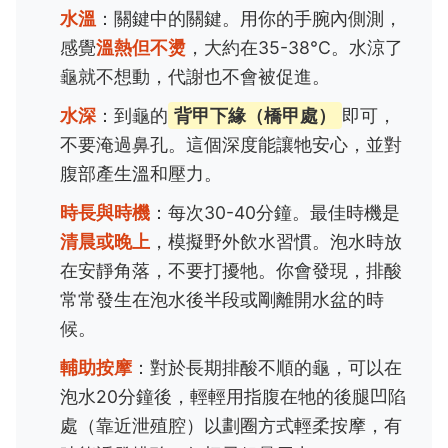
水溫
：關鍵中的關鍵。用你的手腕內側測，
感覺
溫熱但不燙
，大約在35-38°C。水涼了
龜就不想動，代謝也不會被促進。
水深
：到龜的
背甲下緣（橋甲處）
即可，
不要淹過鼻孔。這個深度能讓牠安心，並對
腹部產生溫和壓力。
時長與時機
：每次30-40分鐘。最佳時機是
清晨或晚上
，模擬野外飲水習慣。泡水時放
在安靜角落，不要打擾牠。你會發現，排酸
常常發生在泡水後半段或剛離開水盆的時
候。
輔助按摩
：對於長期排酸不順的龜，可以在
泡水20分鐘後，輕輕用指腹在牠的後腿凹陷
處（靠近泄殖腔）以劃圈方式輕柔按摩，有