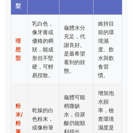
型
乳白色，
維持目
龜體水分
像牙膏或
前的環
充足，代
理
優格的稠
境濕
謝良好。
想
狀，能成
度、飲
是最希望
型
形但不堅
水與飲
看到的狀
硬，可輕
食習
態。
易捏散。
慣。
增加泡
龜體可能
水頻
粉
稍微缺
乾燥的白
率，檢
末/
水，但尿
色粉末，
查環境
粉
酸仍能順
或像粉筆
濕度是
筆
利排出。