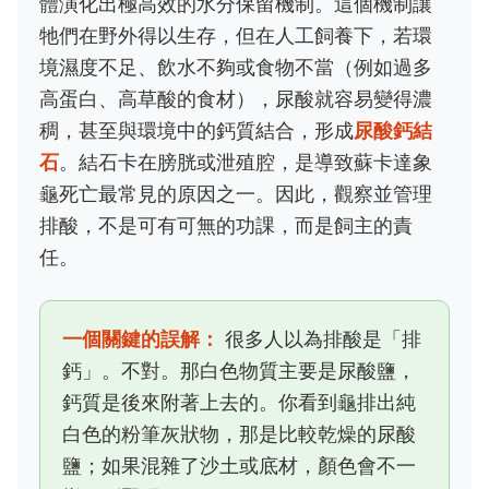
體演化出極高效的水分保留機制。這個機制讓
牠們在野外得以生存，但在人工飼養下，若環
境濕度不足、飲水不夠或食物不當（例如過多
高蛋白、高草酸的食材），尿酸就容易變得濃
稠，甚至與環境中的鈣質結合，形成
尿酸鈣結
石
。結石卡在膀胱或泄殖腔，是導致蘇卡達象
龜死亡最常見的原因之一。因此，觀察並管理
排酸，不是可有可無的功課，而是飼主的責
任。
一個關鍵的誤解：
很多人以為排酸是「排
鈣」。不對。那白色物質主要是尿酸鹽，
鈣質是後來附著上去的。你看到龜排出純
白色的粉筆灰狀物，那是比較乾燥的尿酸
鹽；如果混雜了沙土或底材，顏色會不一