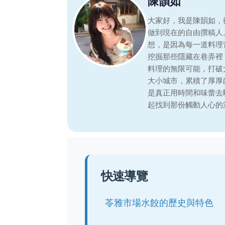
陳韻如
大家好，我是陳韻如，
做到現在的自由撰稿人
想，是因為每一道料理
挖掘那些隱藏在巷弄裡
料理的無限可能，打破
大小城市，累積了厚厚
是真正用時間和味蕾去
起找到那份觸動人心的
快速導覽
苓雅市場水餃的歷史與特色