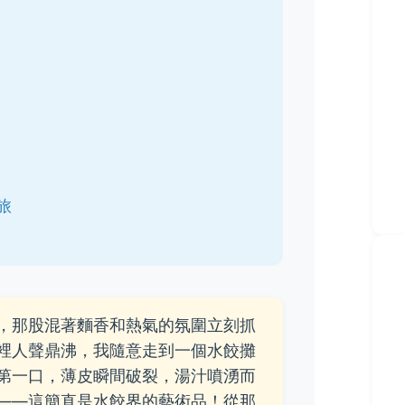
旅
，那股混著麵香和熱氣的氛圍立刻抓
裡人聲鼎沸，我隨意走到一個水餃攤
第一口，薄皮瞬間破裂，湯汁噴湧而
——這簡直是水餃界的藝術品！從那