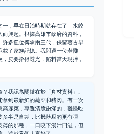
之一，早在日治時期就存在了，水餃
入而興起。根據高雄市政府的資料，
，許多攤位傳承兩三代，保留著古早
承載了家族記憶。我問過一位老攤
餃，皮要擀得透光，餡料當天現拌，
衰？我認為關鍵在於「真材實料」。
能拿到最新鮮的蔬菜和豬肉。有一次
挑高麗菜，專選清脆飽滿的，難怪吃
皮多半是自製，比機器壓的更有彈
皮薄的那種，一口咬下湯汁四溢，但
強，這就看個人喜好了。