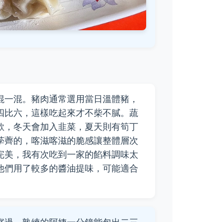
混一混。豬肉通常選用當日溫體豬，
四比六，這樣吃起來才不柴不膩。蔬
款，冬天會加入韭菜，夏天則有筍丁
荸薺的，喀滋喀滋的脆感讓整體層次
完美，我有次吃到一家的餡料調味太
他們用了較多的醬油提味，可能適合