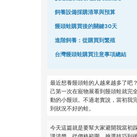
飼養設備採購清單與預算
饅頭蛙購買後的關鍵30天
進階飼養：從購買到繁殖
台灣饅頭蛙購買注意事項總結
最近想養饅頭蛙的人越來越多了吧
己第一次在寵物展看到饅頭蛙就完
動的小饅頭。不過老實說，當初我
到狀況不好的蛙。
今天這篇就是要幫大家避開我當初
講清楚。從價格範圍、挑選技巧到