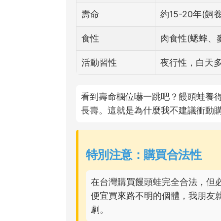
壽命
約15-20年(
食性
肉食性(蟋蟀、
活動習性
夜行性，白天
看到壽命欄位嚇一跳吧？饅頭蛙養
長壽。這就是為什麼我不建議衝動
特別注意：購買合法性
在台灣購買饅頭蛙完全合法，但
便宜買來路不明的個體，我朋友
劇。