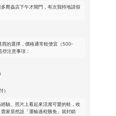
很多爬蟲店下午才開門，有次我特地請假
買的選擇，價格通常較便宜（500-
出這些注意事項：
）
付）
痛經驗。照片上看起來活潑可愛的蛙，收
。賣家居然說「運輸過程難免」就封鎖