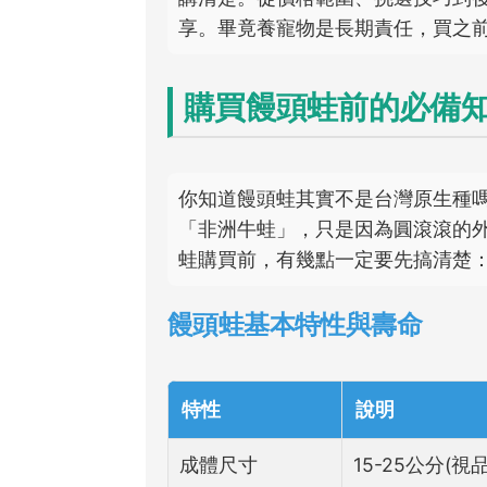
享。畢竟養寵物是長期責任，買之
購買饅頭蛙前的必備
你知道饅頭蛙其實不是台灣原生種
「非洲牛蛙」，只是因為圓滾滾的
蛙購買前，有幾點一定要先搞清楚
饅頭蛙基本特性與壽命
特性
說明
成體尺寸
15-25公分(視