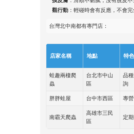
摸皮膚
：滑順不黏膩，沒有脫皮不
觀行動
：輕碰時會有反應，不會完
台灣北中南都有專門店：
店家名稱
地點
特
蛙趣兩棲爬
台北市中山
品種
蟲
區
詢
胖胖蛙屋
台中市西區
專營
高雄市三民
南霸天爬蟲
定期
區