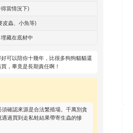
飼養得當情況下)
麥皮蟲、小魚等)
多埋藏在底材中
得好可以陪你十幾年，比很多狗狗貓貓還
購買，畢竟是長期責任啊！
必須確認來源是合法繁殖場。千萬別貪
就遇過買到走私蛙結果帶寄生蟲的慘