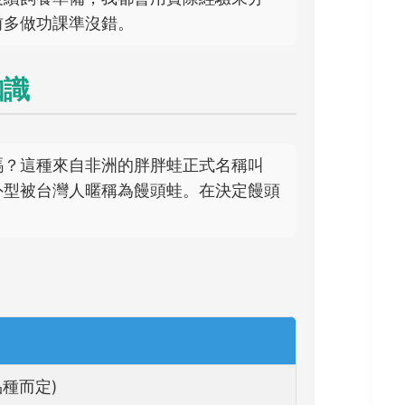
前多做功課準沒錯。
知識
嗎？這種來自非洲的胖胖蛙正式名稱叫
外型被台灣人暱稱為饅頭蛙。在決定饅頭
：
品種而定)