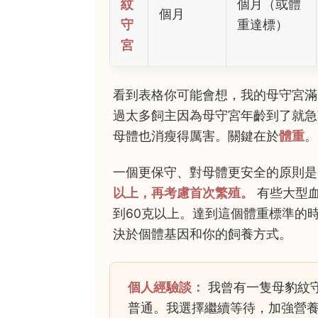
紋
個月（或體
個月
守
重達標）
宮
看到表格你可能會想，我的母守宮滿
過太多飼主因為母守宮年齡到了就急
母體也消瘦得厲害。關鍵在於
體重
。
一個更保守、對母體更安全的原則是
以上，再考慮首次繁殖。
有些大型
到60克以上。達到這個體重標準的
決於個體基因和你的飼養方式。
個人經驗談：
我曾有一隻母豹紋守
普通。我選擇繼續等待，加強營養