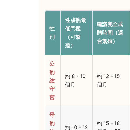
性成熟最
建議完全成
性
低門檻
體時間（適
別
（可繁
合繁殖）
殖）
公
豹
約 8 - 10
約 12 - 15
紋
個月
個月
守
宮
母
豹
約 15 - 18
約 10 - 12