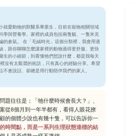
小就愛動物的獸醫系畢業生，目前在寵物相關領域
科學與營養學。家裡的成員包括兩隻貓、一隻米克
編的倉鼠。 在「毛絨時光」這個分類裡，我會用過
驗，跟你聊聊怎麼讓家裡的動物過得更舒服、更快
醫生的小細節，到看懂牠們想說什麼，都是我每天
這裡沒有太艱澀的術語，只有真心的經驗分享。希望
位不會說話、卻總是用行動陪伴我們的家人。
問題往往是：「牠什麼時候會長大？」、
案從8個月到一年半都有，看得人眼花撩
顧的個體少說也有幾十隻，可以告訴你一
的時間點，而是一系列生理狀態達標的結
個人是否成熟一樣不準確。