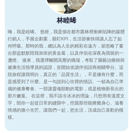
林睦晞
嗨，我是睦晞。 曾經，我是個在都市叢林裡衝鋒陷陣的媒體
行銷人，手握企劃案，眼盯KPI，生活節奏快得讓人忘了如
何呼吸。那時的我，總以為人生的精彩在遠方，卻忽略了窗
台那盆默默陪我加班的黃金葛，以及伴侶在深夜為我留的一
盞燈。 後來，我選擇離開高壓的職場，考取了園藝治療師與
健康生活指導員的認證，並開始攻讀伴侶諮商相關學分。這
段旅程讓我明白，真正的「品質生活」，不是擁有什麼，而
是感受到了什麼。是一句說到心坎裡的情話、一頓為自己準
備的健康餐食、一部讓靈魂顫動的電影，或是植物新長出的
那片嫩葉。 在這裡，我不談冷冰冰的理論，只想用有溫度文
字，陪你一起從日常的縫隙中，挖掘那些能療癒身心、滋養
情感的微小光芒。讓我們一起，把生活，活成自己喜歡的模
樣。