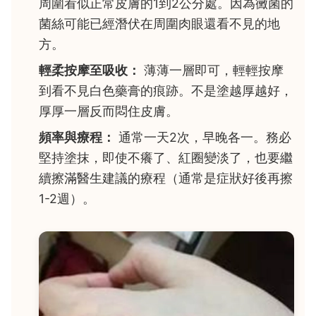
周圍看似正常皮膚的1到2公分處。因為黴菌的
菌絲可能已經潛伏在周圍肉眼還看不見的地
方。
輕柔按摩至吸收：
薄薄一層即可，輕輕按摩
到看不見白色藥膏的痕跡。不是塗越厚越好，
厚厚一層反而悶住皮膚。
頻率與療程：
通常一天2次，早晚各一。務必
堅持塗抹，即使不癢了、紅圈變淡了，也要繼
續擦滿醫生建議的療程（通常是症狀好後再擦
1-2週）。