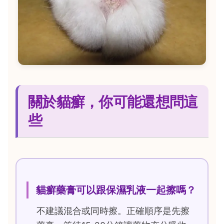
關於貓癬，你可能還想問這
些
貓癬藥膏可以跟保濕乳液一起擦嗎？
不建議混合或同時擦。正確順序是先擦