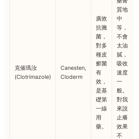
藥膏
質地
廣效
中
抗黴
等，
菌，
不會
對多
太油
種皮
膩，
癬菌
吸收
克催瑪汝
Canesten,
有
速度
(Clotrimazole)
Cloderm
效，
一
是基
般。
礎第
對我
一線
來說
用
止癢
藥。
效果
不