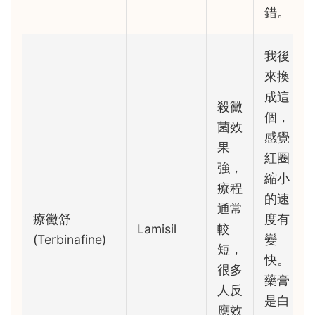
錯。
我後
來換
成這
殺黴
個，
菌效
感覺
果
紅圈
強，
縮小
療程
的速
通常
療黴舒
度有
Lamisil
較
(Terbinafine)
變
短，
快。
很多
藥膏
人反
是白
應效