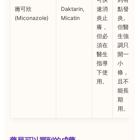
黴可欣
Daktarin,
速消
點發
(Miconazole)
Micatin
炎止
炎。
癢，
但醫
但必
生強
須在
調只
醫生
開一
指導
小
下使
條，
用。
且不
能長
期
用。