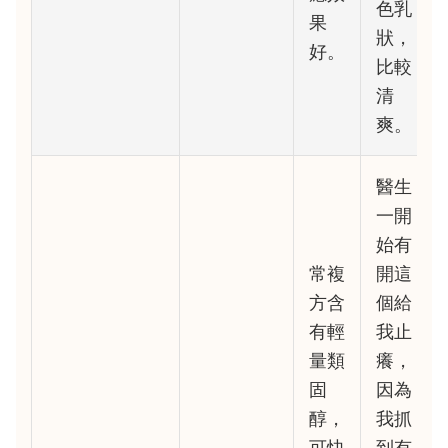
色乳
果
狀，
好。
比較
清
爽。
醫生
一開
始有
常複
開這
方含
個給
有輕
我止
量類
癢，
固
因為
醇，
我抓
可快
到有