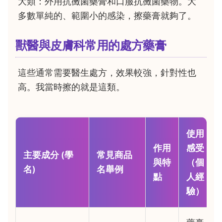
大類：外用抗黴菌藥膏和口服抗黴菌藥物。大
多數單純的、範圍小的感染，擦藥膏就夠了。
獸醫與皮膚科常用的處方藥膏
這些通常需要醫生處方，效果較強，針對性也
高。我當時擦的就是這類。
使用
作用
感受
主要成分 (學
常見商品
與特
（個
名)
名舉例
點
人經
驗）