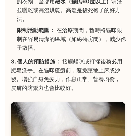
的衣物，全部用
熱水（攝氏60度以上）
清洗
並曬乾或高溫烘乾。高溫是殺死孢子的好方
法。
限制活動範圍：
在治療期間，暫時將貓咪限
制在容易清潔的區域（如磁磚房間），減少孢
子散播。
3. 個人的預防措施：
接觸貓咪或打掃後務必用
肥皂洗手。在貓咪痊癒前，避免讓牠上床或沙
發。增強自身免疫力，作息正常、營養均衡，
皮膚的防禦力也會比較好。