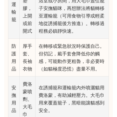
塑
浴室或小房間，用大毛巾蓋住籠
運
膠，
子安撫貓咪，再想辦法將貓轉移
輸
上開
至運輸籠（可用食物引導或輕柔
籠
或前
地從誘捕籠後方推進）。轉移過
開式
程務必鎮靜快速。
防
厚手
在轉移或緊急狀況時保護自己。
護
套、
但切記，戴手套會降低你的觸
用
長袖
感，可能動作更粗魯，非必要時
品
衣物
（如貓極度恐慌）盡量不用。
費洛
安
在誘捕籠和運輸籠內外噴灑貓用
蒙噴
撫
費洛蒙，有助減輕壓力。大毛巾
劑、
用
用來覆蓋籠子，黑暗能讓貓感到
大毛
品
安全。
巾