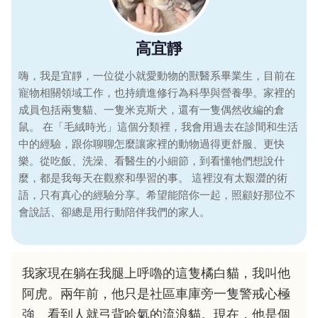
高宜靜
嗨，我是宜靜，一位從小就愛動物的獸醫系畢業生，目前在
寵物相關領域工作，也持續進修行為科學與營養學。家裡的
成員包括兩隻貓、一隻米克斯犬，還有一隻偶然收編的倉
鼠。 在「毛絨時光」這個分類裡，我會用過去在診間和生活
中的經驗，跟你聊聊怎麼讓家裡的動物過得更舒服、更快
樂。從吃飯、洗澡、看醫生的小細節，到看懂牠們想說什
麼，都是我每天在觀察和學習的事。 這裡沒有太艱澀的術
語，只有真心的經驗分享。希望能陪你一起，照顧好那位不
會說話、卻總是用行動陪伴我們的家人。
我家現在躺在我腿上呼嚕的這隻橘白貓，我叫他
阿虎。兩年前，他只是社區車庫旁一隻警戒心極
強、看到人就弓背哈氣的流浪貓。現在，他是個