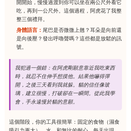
開開始，慢慢過渡到你可以坐在兩公尺外看它
吃，再到一公尺外。這個過程，阿虎花了我整
整三個禮拜。
身體語言：
尾巴是否微微上翹？耳朵是向前還
是向後壓？發出呼嚕聲嗎？這些都是放鬆的訊
號。
我犯過一個錯：在阿虎剛願意靠近我吃東西
時，就忍不住伸手想摸他。結果他嚇得彈
開，之後三天看到我就躲。貓的信任像玻
璃，建立很慢，打破卻在一瞬間。從此我學
會，手永遠慢於貓的意願。
這個階段，你的工具很簡單：固定的食物（濕食
吸引力更大）、水、和無比的耐心。每天出現，