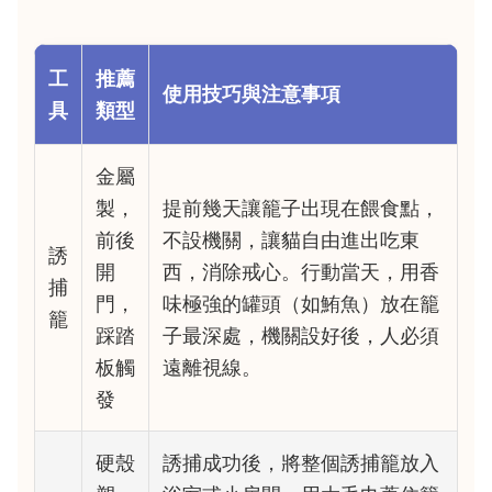
工
推薦
使用技巧與注意事項
具
類型
金屬
製，
提前幾天讓籠子出現在餵食點，
前後
不設機關，讓貓自由進出吃東
誘
開
西，消除戒心。行動當天，用香
捕
門，
味極強的罐頭（如鮪魚）放在籠
籠
踩踏
子最深處，機關設好後，人必須
板觸
遠離視線。
發
硬殼
誘捕成功後，將整個誘捕籠放入