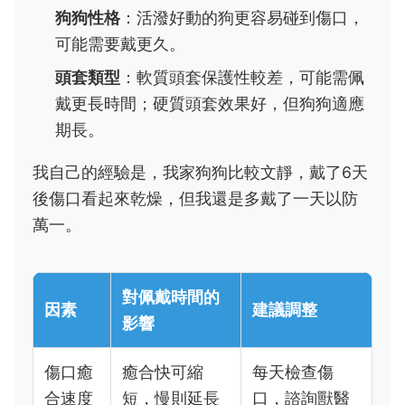
狗狗性格
：活潑好動的狗更容易碰到傷口，
可能需要戴更久。
頭套類型
：軟質頭套保護性較差，可能需佩
戴更長時間；硬質頭套效果好，但狗狗適應
期長。
我自己的經驗是，我家狗狗比較文靜，戴了6天
後傷口看起來乾燥，但我還是多戴了一天以防
萬一。
對佩戴時間的
因素
建議調整
影響
傷口癒
癒合快可縮
每天檢查傷
合速度
短，慢則延長
口，諮詢獸醫