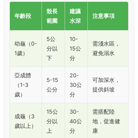
殼長
建議
年齡段
注意事項
範圍
水深
5公
10-
幼龜（0-
需淺水區，
分以
15公
1歲）
避免溺水
下
分
亞成體
20-
5-15
可加深水，
（1-3
30公
公分
提供斜坡
歲）
分
15公
30-
需搭配陸
成龜（3
分以
40公
地，促進健
歲以上）
上
分
康