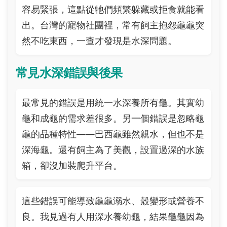
容易緊張，這點從牠們頻繁躲藏或拒食就能看
出。台灣的寵物社團裡，常有飼主抱怨龜龜突
然不吃東西，一查才發現是水深問題。
常見水深錯誤與後果
最常見的錯誤是用統一水深養所有龜。其實幼
龜和成龜的需求差很多。另一個錯誤是忽略龜
龜的品種特性——巴西龜雖然親水，但也不是
深海龜。還有飼主為了美觀，設置過深的水族
箱，卻沒加裝爬升平台。
這些錯誤可能導致龜龜溺水、殼變形或營養不
良。我見過有人用深水養幼龜，結果龜龜因為