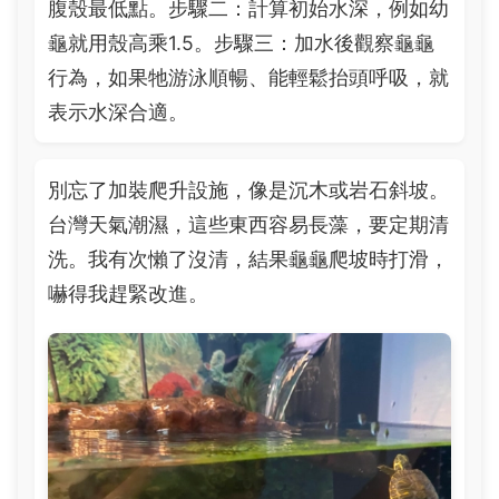
腹殼最低點。步驟二：計算初始水深，例如幼
龜就用殼高乘1.5。步驟三：加水後觀察龜龜
行為，如果牠游泳順暢、能輕鬆抬頭呼吸，就
表示水深合適。
別忘了加裝爬升設施，像是沉木或岩石斜坡。
台灣天氣潮濕，這些東西容易長藻，要定期清
洗。我有次懶了沒清，結果龜龜爬坡時打滑，
嚇得我趕緊改進。