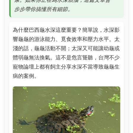
步步帶你搞懂所有細節。
為什麼巴西龜水深這麼重要？簡單說，水深影
響龜龜的游泳能力、覓食效率和壓力水平。太
淺的話，龜龜活動不開；太深又可能讓幼龜或
體弱龜無法換氣。這不是危言聳聽，台灣不少
寵物論壇上都有飼主分享水深不當導致龜龜生
病的案例。