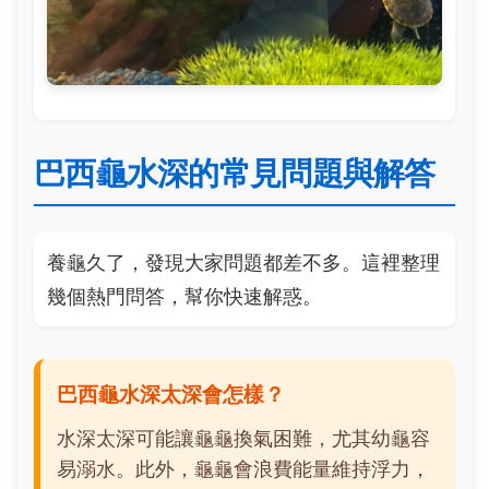
巴西龜水深的常見問題與解答
養龜久了，發現大家問題都差不多。這裡整理
幾個熱門問答，幫你快速解惑。
巴西龜水深太深會怎樣？
水深太深可能讓龜龜換氣困難，尤其幼龜容
易溺水。此外，龜龜會浪費能量維持浮力，