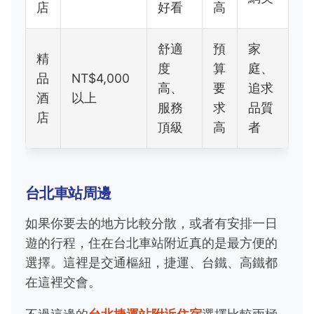
店
好看
高
舒適
預
家
精
度
算
庭、
品
NT$4,000
高、
要
追求
酒
以上
服務
求
品質
店
頂級
高
者
台北車站周邊
如果你要去的地方比較分散，或者有安排一日
遊的行程，住在台北車站附近真的是最方便的
選擇。這裡是交通樞紐，捷運、台鐵、高鐵都
在這裡交會。