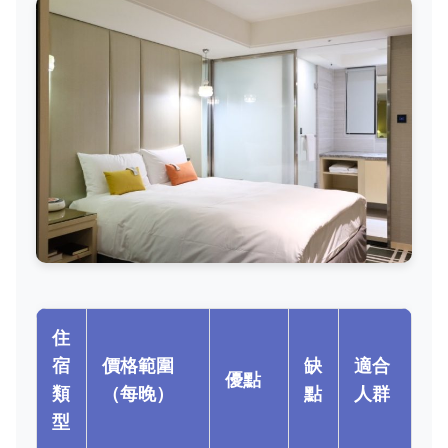
住
宿
價格範圍
缺
適合
優點
類
（每晚）
點
人群
型