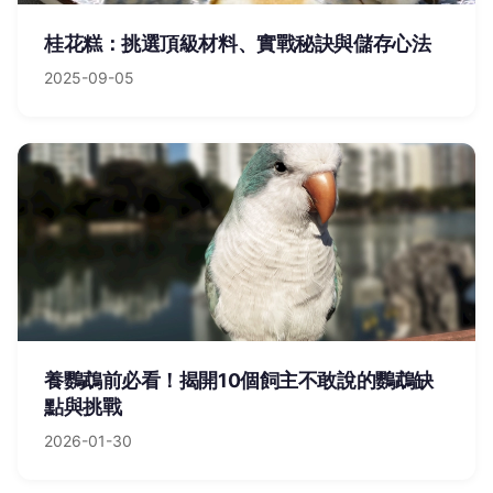
桂花糕：挑選頂級材料、實戰秘訣與儲存心法
2025-09-05
養鸚鵡前必看！揭開10個飼主不敢說的鸚鵡缺
點與挑戰
2026-01-30