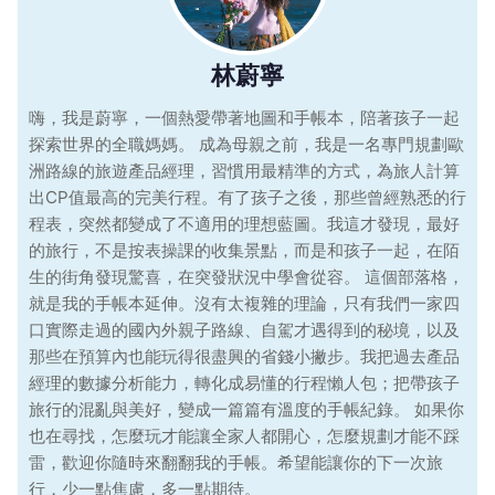
林蔚寧
嗨，我是蔚寧，一個熱愛帶著地圖和手帳本，陪著孩子一起
探索世界的全職媽媽。 成為母親之前，我是一名專門規劃歐
洲路線的旅遊產品經理，習慣用最精準的方式，為旅人計算
出CP值最高的完美行程。有了孩子之後，那些曾經熟悉的行
程表，突然都變成了不適用的理想藍圖。我這才發現，最好
的旅行，不是按表操課的收集景點，而是和孩子一起，在陌
生的街角發現驚喜，在突發狀況中學會從容。 這個部落格，
就是我的手帳本延伸。沒有太複雜的理論，只有我們一家四
口實際走過的國內外親子路線、自駕才遇得到的秘境，以及
那些在預算內也能玩得很盡興的省錢小撇步。我把過去產品
經理的數據分析能力，轉化成易懂的行程懶人包；把帶孩子
旅行的混亂與美好，變成一篇篇有溫度的手帳紀錄。 如果你
也在尋找，怎麼玩才能讓全家人都開心，怎麼規劃才能不踩
雷，歡迎你隨時來翻翻我的手帳。希望能讓你的下一次旅
行，少一點焦慮，多一點期待。