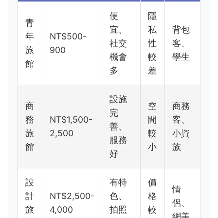
便
隱
青
宜、
私
背包
年
NT$500-
社交
性
客、
旅
900
機會
較
學生
館
多
差
設施
商
空
商務
完
務
NT$1,500-
間
客、
善、
旅
2,500
較
小資
服務
館
小
族
好
設
有特
價
情
計
NT$2,500-
色、
格
侶、
旅
4,000
拍照
較
網美