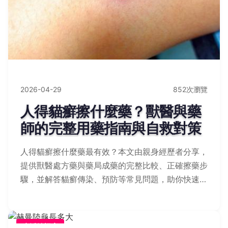
2026-04-29
852次瀏覽
人得貓癬擦什麼藥？獸醫與藥
師的完整用藥指南與自救對策
人得貓癬擦什麼藥最有效？本文由親身經歷者分享，
提供獸醫處方藥與藥局成藥的完整比較、正確擦藥步
驟，並解答貓癬傳染、預防等常見問題，助你快速康
復。
生活妙招庫