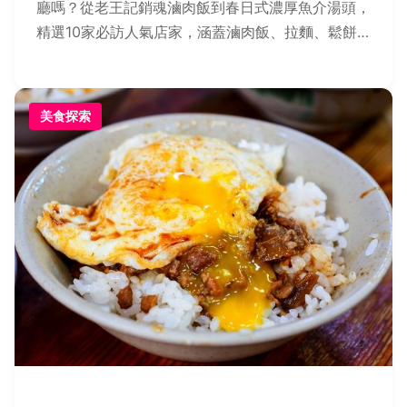
廳嗎？從老王記銷魂滷肉飯到春日式濃厚魚介湯頭，
精選10家必訪人氣店家，涵蓋滷肉飯、拉麵、鬆餅
等多元風味，並提供快速指南及Q&A解答深夜營
業、長輩友善餐廳與隱藏版美食評價，讓您輕鬆規劃
用餐不踩雷！
美食探索