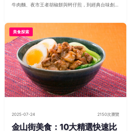
牛肉麵、夜市王者胡椒餅與蚵仔煎，到經典台味創新
擔仔麵與排骨酥湯，點心幸福時光千層蛋糕與甜甜
圈，以及隱藏版麻油雞和小籠湯包，帶你發掘台北美
食的終極魅力！
美食探索
2025-07-24
2150次瀏覽
金山街美食：10大精選快速比