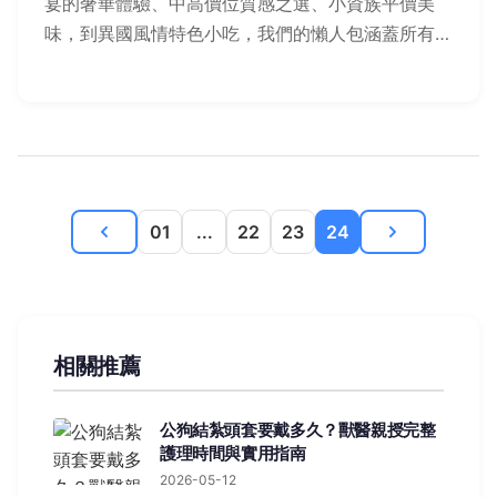
宴的奢華體驗、中高價位質感之選、小資族平價美
味，到異國風情特色小吃，我們的懶人包涵蓋所有預
算與口味，搭配常見Q&A，讓您輕鬆鎖定適合餐
廳，無論節日慶祝或日常用餐都一次搞定！
01
...
22
23
24
相關推薦
公狗結紮頭套要戴多久？獸醫親授完整
護理時間與實用指南
2026-05-12