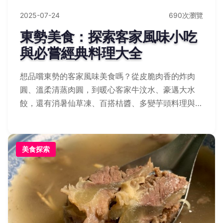
2025-07-24
690次瀏覽
東勢美食：探索客家風味小吃
與必嘗經典料理大全
想品嚐東勢的客家風味美食嗎？從皮脆肉香的炸肉
圓、溫柔清蒸肉圓，到暖心客家牛汶水、豪邁大水
餃，還有消暑仙草凍、百搭桔醬、多變芋頭料理與鑊
氣客家小炒，每一口都展現山城魅力！素食者別錯過
水粄的米香，伴手禮推薦手工麻糬與桔醬。快用美食
地圖規劃行程，發掘東勢獨特好滋味吧！
美食探索