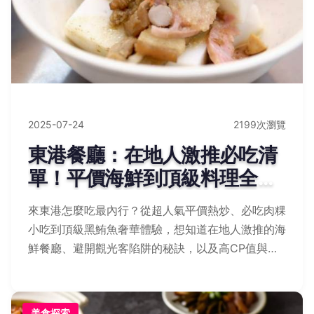
2025-07-24
2199次瀏覽
東港餐廳：在地人激推必吃清
單！平價海鮮到頂級料理全攻
略
來東港怎麼吃最內行？從超人氣平價熱炒、必吃肉粿
小吃到頂級黑鮪魚奢華體驗，想知道在地人激推的海
鮮餐廳、避開觀光客陷阱的秘訣，以及高CP值與高
檔宴客首選名單？完整攻略帶你吃遍東港真滋味！
美食探索