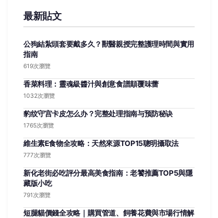
最新貼文
公狗結紮頭套要戴多久？獸醫親授完整護理時間與實用
指南
619次瀏覽
香菜料理：靈魂級醬汁與創意食譜顛覆味蕾
1032次瀏覽
豹纹守宫卡皮怎么办？完整处理指南与预防秘诀
1765次瀏覽
維生素E食物全攻略：天然來源TOP15聰明攝取法
777次瀏覽
新化老街必吃評分最高美食指南：老饕推薦TOP5與隱
藏版小吃
791次瀏覽
短腿貓價錢全攻略｜購買管道、飼養花費與市場行情解