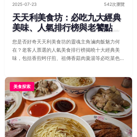
2025-07-23
542次瀏覽
天天利美食坊：必吃九大經典
美味、人氣排行榜與老饕點餐
攻略
您是否好奇天天利美食坊的靈魂主角滷肉飯魅力何
在？老客人票選的人氣美食排行榜揭曉十大經典美
味，包括香煎蚵仔煎、祖傳香菇肉羹湯等必吃菜色，
還有進階老饕點餐攻略、省錢秘笈與實戰經驗分享，
讓您聰明點餐省荷包又滿足味蕾！
美食探索