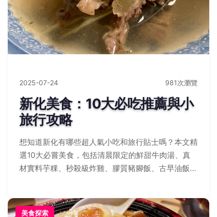
2025-07-24
981次瀏覽
新化美食：10大必吃推薦與小
旅行攻略
想知道新化有哪些超人氣小吃和旅行貼士嗎？本文精
選10大必嘗美食，包括清晨限定的鮮甜牛肉湯、真
材實料芋粿、秒殺級炸雞、膠質豬腳飯、古早油飯、
香氣茶葉蛋、軟糯米糕、蜜糖烤番薯、隱藏麵攤和鑊
氣生炒鱔魚，並提供實用旅行Tips與常見疑問解答，
讓您輕鬆規劃美味之旅！
美食探索