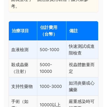
考。
估計費用
治療項目
備註
（台幣）
快速測試或進
血液檢測
500-1000
階檢查
殺成蟲藥
5000-
視蟲體數量而
（注射）
10000
定
如消炎藥或心
支持性藥物
1000-3000
臟藥
手術（如
嚴重感染時可
10000以上