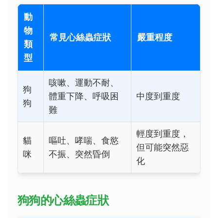
動
物
常見心絲蟲症狀
嚴重程度
類
型
咳嗽、運動不耐、
狗
體重下降、呼吸困
中度到重度
狗
難
輕度到重度，
貓
嘔吐、哮喘、食慾
但可能突然惡
咪
不振、突然昏倒
化
狗狗的心絲蟲症狀