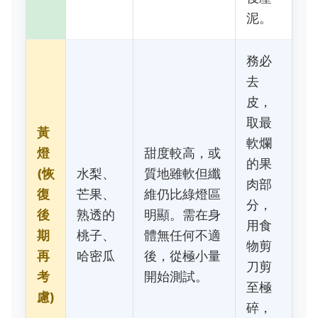
泥。
務必
去
皮，
取最
黃
軟爛
燈
甜度較高，或
的果
(恢
水梨、
質地雖軟但纖
肉部
復
芒果、
維仍比綠燈區
分，
後
熟透的
明顯。需在身
用食
期
桃子、
體無任何不適
物剪
再
哈密瓜
後，從極小量
刀剪
考
開始測試。
至極
慮)
碎，