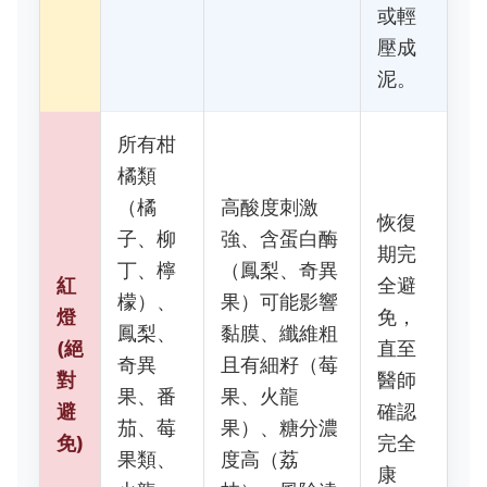
或輕
壓成
泥。
所有柑
橘類
（橘
高酸度刺激
恢復
子、柳
強、含蛋白酶
期完
丁、檸
（鳳梨、奇異
紅
全避
檬）、
果）可能影響
燈
免，
鳳梨、
黏膜、纖維粗
(絕
直至
奇異
且有細籽（莓
對
醫師
果、番
果、火龍
避
確認
茄、莓
果）、糖分濃
免)
完全
果類、
度高（荔
康