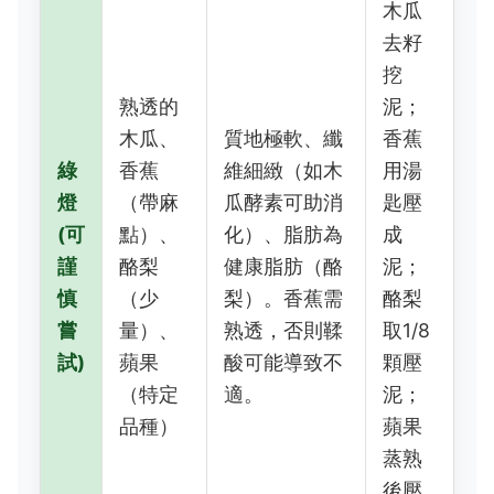
木瓜
去籽
挖
熟透的
泥；
木瓜、
質地極軟、纖
香蕉
綠
香蕉
維細緻（如木
用湯
燈
（帶麻
瓜酵素可助消
匙壓
(可
點）、
化）、脂肪為
成
謹
酪梨
健康脂肪（酪
泥；
慎
（少
梨）。香蕉需
酪梨
嘗
量）、
熟透，否則鞣
取1/8
試)
蘋果
酸可能導致不
顆壓
（特定
適。
泥；
品種）
蘋果
蒸熟
後壓