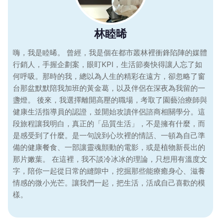
林睦晞
嗨，我是睦晞。 曾經，我是個在都市叢林裡衝鋒陷陣的媒體
行銷人，手握企劃案，眼盯KPI，生活節奏快得讓人忘了如
何呼吸。那時的我，總以為人生的精彩在遠方，卻忽略了窗
台那盆默默陪我加班的黃金葛，以及伴侶在深夜為我留的一
盞燈。 後來，我選擇離開高壓的職場，考取了園藝治療師與
健康生活指導員的認證，並開始攻讀伴侶諮商相關學分。這
段旅程讓我明白，真正的「品質生活」，不是擁有什麼，而
是感受到了什麼。是一句說到心坎裡的情話、一頓為自己準
備的健康餐食、一部讓靈魂顫動的電影，或是植物新長出的
那片嫩葉。 在這裡，我不談冷冰冰的理論，只想用有溫度文
字，陪你一起從日常的縫隙中，挖掘那些能療癒身心、滋養
情感的微小光芒。讓我們一起，把生活，活成自己喜歡的模
樣。