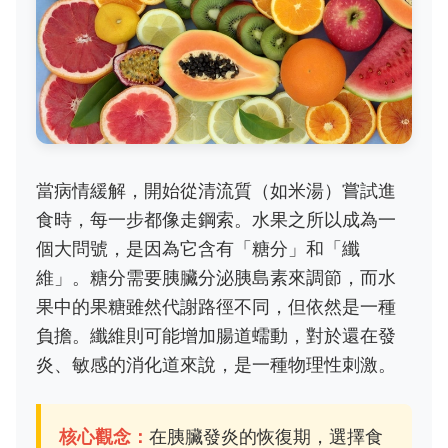
當病情緩解，開始從清流質（如米湯）嘗試進
食時，每一步都像走鋼索。水果之所以成為一
個大問號，是因為它含有「糖分」和「纖
維」。糖分需要胰臟分泌胰島素來調節，而水
果中的果糖雖然代謝路徑不同，但依然是一種
負擔。纖維則可能增加腸道蠕動，對於還在發
炎、敏感的消化道來說，是一種物理性刺激。
核心觀念：
在胰臟發炎的恢復期，選擇食