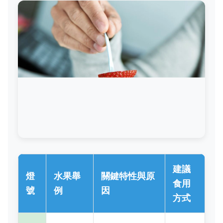
建議
燈
水果舉
關鍵特性與原
食用
號
例
因
方式