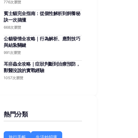
776次瀏覽
賓士貓完全指南：從個性解析到飼養秘
訣一次搞懂
668次瀏覽
公貓發情全攻略｜行為解析、應對技巧
與結紮關鍵
991次瀏覽
耳疥蟲全攻略｜症狀判斷到治療預防，
獸醫沒說的實戰經驗
1057次瀏覽
熱門分類
旅行手帳
生活妙招庫