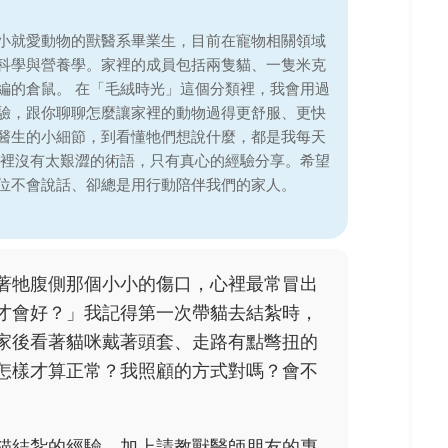
小就愛動物的獸醫系畢業生，目前在寵物相關領域
科學與營養學。家裡的成員包括兩隻貓、一隻米克
編的倉鼠。 在「毛絨時光」這個分類裡，我會用過
驗，跟你聊聊怎麼讓家裡的動物過得更舒服、更快
醫生的小細節，到看懂牠們想說什麼，都是我每天
這裡沒有太艱澀的術語，只有真心的經驗分享。希望
位不會說話、卻總是用行動陪伴我們的家人。
著牠腹側那個小小的傷口，心裡最常冒出
才會好？」我記得第一次帶貓去結紮時，
家後看著貓咪戴著頭套、走路有點彆扭的
怎樣才算正常？我照顧的方式對嗎？會不
貓結紮的經驗，加上請教獸醫師朋友的專