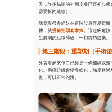
天，許多貓咪的外層皮膚已經初步癒
需要拆的縫線）。
我發現很多貓奴在這階段最容易鬆懈
神，就
提前把頭套拿掉
。這超級危險
生脆弱的組織舔破，一切前功盡棄。
第三階段：重塑期（手術後
外表看起來傷口已經是一條細線或幾
化。疤痕組織會慢慢軟化，強度逐漸
復，可以正常跑跳。