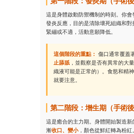
第一階段：發炎期（手術後
這是身體啟動防禦機制的時刻。你會
發炎反應，目的是清除壞死組織和對
緊繃或不適，活動意願降低。
這個階段的重點：
傷口通常覆蓋
止舔舐
，並觀察是否有異常的大
織液可能是正常的）。食慾和精
就要注意。
第二階段：增生期（手術後第
這是癒合的主力期。身體開始製造新
漸
收口、變小
，顏色從鮮紅轉為粉紅。