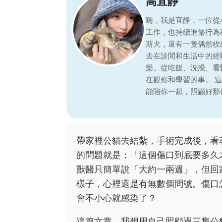
高宜靜
嗨，我是宜靜，一位從
工作，也持續進修行為
斯犬，還有一隻偶然收
去在診間和生活中的經
樂。從吃飯、洗澡、看
在觀察和學習的事。 
能陪你一起，照顧好那
帶家裡公貓去結紮，手術完成後，看
的問題就是：「這個傷口到底要多久
獸醫只簡單說「大約一兩週」，但回
樣子，心裡還是有無數個問號。傷口
會不小心就感染了？
這篇文章，我想用自己照顧過三隻公