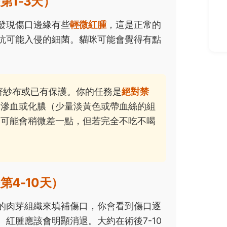
第1-3天）
發現傷口邊緣有些
輕微紅腫
，這是正常的
抗可能入侵的細菌。貓咪可能會覺得有點
著紗布或已有保護。你的任務是
絕對禁
量滲血或化膿（少量淡黃色或帶血絲的組
神可能會稍微差一點，但若完全不吃不喝
4-10天）
的肉芽組織來填補傷口，你會看到傷口逐
紅腫應該會明顯消退。大約在術後7-10