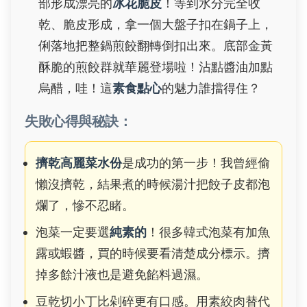
部形成漂亮的
冰花脆皮
！等到水分完全收
乾、脆皮形成，拿一個大盤子扣在鍋子上，
俐落地把整鍋煎餃翻轉倒扣出來。底部金黃
酥脆的煎餃群就華麗登場啦！沾點醬油加點
烏醋，哇！這
素食點心
的魅力誰擋得住？
失敗心得與秘訣：
擠乾高麗菜水份
是成功的第一步！我曾經偷
懶沒擠乾，結果煮的時候湯汁把餃子皮都泡
爛了，慘不忍睹。
泡菜一定要選
純素的
！很多韓式泡菜有加魚
露或蝦醬，買的時候要看清楚成分標示。擠
掉多餘汁液也是避免餡料過濕。
豆乾切小丁比剁碎更有口感。用素絞肉替代