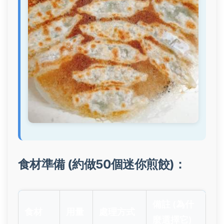
食材準備 (約做50個迷你煎餃)：
備註 (為什
食材
用量
處理方式
麼選擇它)