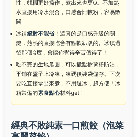
性，麵糰更好操作，煮出來也更Q。不加熱
水直接用冷水混合，口感會比較粉，容易散
開。
冰鎮
絕對不能省
！這真的是口感升級的關
鍵，熱熱的直接吃會有點軟趴趴的。冰鎮過
後那個Q度，會讓你覺得辛苦值得了！
吃不完的生地瓜圓，可以撒點樹薯粉防沾，
平鋪在盤子上冷凍，凍硬後裝袋儲存。下次
要吃直接拿出來煮，不用退冰，超方便！冰
箱常備的
素食點心
材料get！
經典不敗純素一口煎餃（泡菜
高麗菜餡）