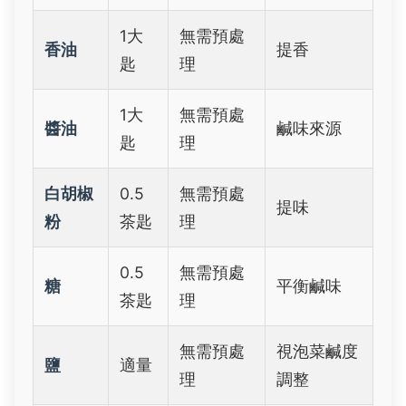
1大
無需預處
香油
提香
匙
理
1大
無需預處
醬油
鹹味來源
匙
理
白胡椒
0.5
無需預處
提味
粉
茶匙
理
0.5
無需預處
糖
平衡鹹味
茶匙
理
無需預處
視泡菜鹹度
鹽
適量
理
調整