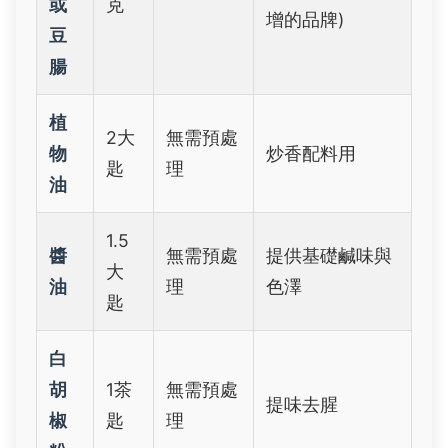
或
克
增的品牌)
豆
腸
植
2大
無需預處
物
炒香配料用
匙
理
油
1.5
醬
無需預處
提供基礎鹹味與
大
油
理
色澤
匙
白
胡
1茶
無需預處
提味去腥
椒
匙
理