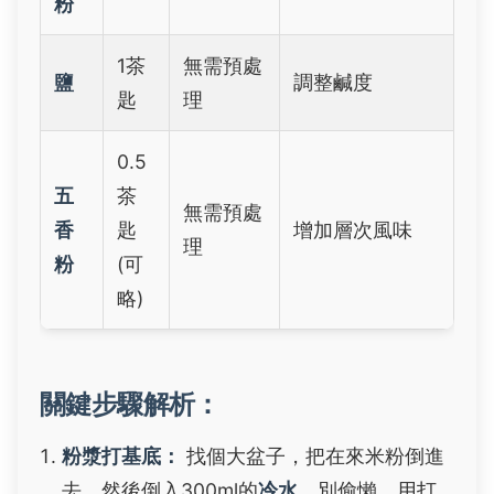
粉
1茶
無需預處
鹽
調整鹹度
匙
理
0.5
五
茶
無需預處
香
匙
增加層次風味
理
粉
(可
略)
關鍵步驟解析：
粉漿打基底：
找個大盆子，把在來米粉倒進
去，然後倒入300ml的
冷水
。別偷懶，用打