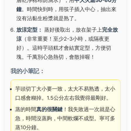
層乾淨棉布防滴水），用
中大火蒸50-60分
鐘
。時間快到時，用筷子插入中心，抽出來
沒有沾黏生粉漿就是熟了。
放涼定型：
蒸好後取出，放在架子上
完全放
涼
（非常重要！至少2-3小時，或隔夜更
好）。這時芋頭糕才會結實定型，方便切
塊。千萬別心急熱切，會散掉喔！
我的小筆記：
芋頭切丁大小要一致，太大不易熟透，太小
口感會糊掉。1.5公分左右我覺得最剛好。
蒸的時間
真的很關鍵
！我失敗過一次就是心
急，時間沒蒸夠，中間軟爛不成型。寧可多
蒸10分鐘。