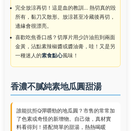
完全放涼再切！這是血的教訓... 熱切真的毀
所有，黏刀又散形。放涼甚至冷藏後再切，
邊緣會很漂亮。
喜歡吃焦香口感？切厚片用少許油煎到兩面
金黃，沾點素辣椒醬或醬油膏，哇！又是另
一種迷人的
素食點心
風味！
香濃不膩純素地瓜圓甜湯
誰能抗拒Q彈嚼勁的地瓜圓？市售的常常加
了色素或奇怪的新增物。自己做，真材實
料看得到！搭配簡單的甜湯，熱熱喝暖