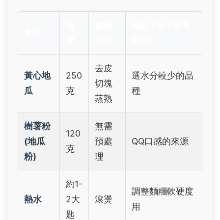
用
處理
備註 (為什麼選
食材
量
方式
擇它)
去皮
黃心地
250
選水分較少的品
切塊
瓜
克
種
蒸熟
樹薯粉
無需
120
(地瓜
預處
QQ口感的來源
克
粉)
理
約1-
調整麵糰軟硬度
熱水
2大
滾燙
用
匙