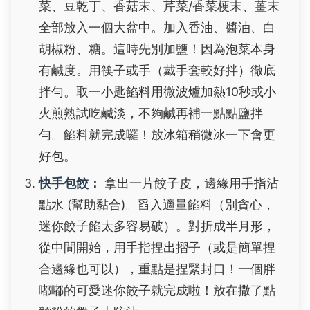
菜、豆乾丁、香菇末、芹菜/香菜梗末、薑末
全部放入一個大盆中。加入香油、醬油、白
胡椒粉、糖。這時先別加鹽！因為泡菜本身
有鹹度。用筷子或手（戴手套較好拌）徹底
拌勻。取一小匙餡料用微波爐加熱10秒或小
火煎熟試吃鹹淡，不夠鹹再補一點點鹽拌
勻。餡料就完成囉！放冰箱稍微冰一下會更
好包。
快手包餃：
拿出一片餃子皮，邊緣用手指沾
點水 (幫助黏合)。舀入適量餡料（別貪心，
迷你餃子餡太多容易破）。對折成半月形，
從中間開始，用手指捏出摺子（或是簡單捏
合邊緣也可以），重點是捏緊封口！一個胖
嘟嘟的可愛迷你餃子就完成啦！放在撒了點