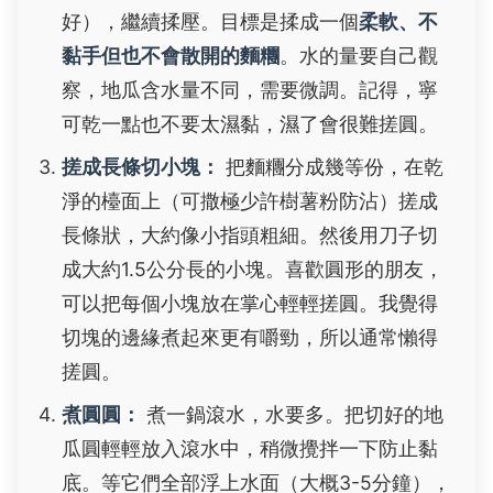
好），繼續揉壓。目標是揉成一個
柔軟、不
黏手但也不會散開的麵糰
。水的量要自己觀
察，地瓜含水量不同，需要微調。記得，寧
可乾一點也不要太濕黏，濕了會很難搓圓。
搓成長條切小塊：
把麵糰分成幾等份，在乾
淨的檯面上（可撒極少許樹薯粉防沾）搓成
長條狀，大約像小指頭粗細。然後用刀子切
成大約1.5公分長的小塊。喜歡圓形的朋友，
可以把每個小塊放在掌心輕輕搓圓。我覺得
切塊的邊緣煮起來更有嚼勁，所以通常懶得
搓圓。
煮圓圓：
煮一鍋滾水，水要多。把切好的地
瓜圓輕輕放入滾水中，稍微攪拌一下防止黏
底。等它們全部浮上水面（大概3-5分鐘），