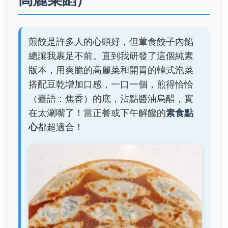
煎餃是許多人的心頭好，但葷食餃子內餡
總讓我裹足不前。直到我研發了這個純素
版本，用爽脆的高麗菜和開胃的韓式泡菜
搭配豆乾增加口感，一口一個，煎得恰恰
（臺語：焦香）的底，沾點醬油烏醋，實
在太涮嘴了！當正餐或下午解饞的
素食點
心
都超適合！