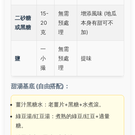
15-
無需
增添風味 (地瓜
二砂糖
20
預處
本身有甜可不
或黑糖
克
理
加)
一
無需
鹽
小
預處
提味
撮
理
甜湯基底 (自由搭配)：
薑汁黑糖水：老薑片+黑糖+水煮滾。
綠豆湯/紅豆湯：煮熟的綠豆/紅豆+適量
糖。