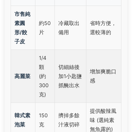
市售純
素圓
約50
冷藏取出
省時方便，
形/餃
片
備用
選較薄的
子皮
1/4
顆
切細絲後
增加爽脆口
高麗菜
(約
加1小匙鹽
感
300
抓醃出水
克)
提供酸辣風
韓式素
150
擠掉多餘
味 (選純素
泡菜
克
汁液切碎
無魚露的)