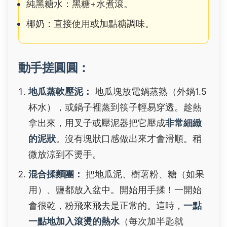
純黑糖水：黑糖+水煮滾。
椰奶：直接使用或加點糖調味。
動手搓圓圓：
地瓜蒸軟壓泥：
地瓜塊放電鍋蒸熟（外鍋1.5
杯水），或鍋子裡蒸到筷子輕易穿透。趁熱
拿出來，用叉子或壓泥器把它壓成
非常細緻
的泥狀
。沒有塊狀口感做出來才會滑順。稍
微放涼到不燙手。
混合揉麵團：
把地瓜泥、樹薯粉、糖（如果
用）、鹽都放入盆中。開始用手揉！一開始
會很乾，粉飛來飛去是正常的。這時，
一點
一點地加入滾燙的熱水
（每次加半匙就