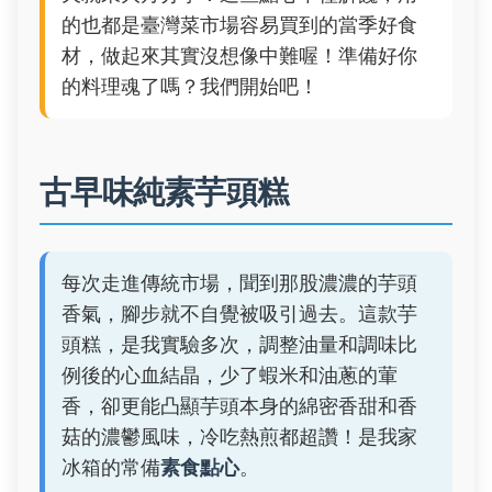
的也都是臺灣菜市場容易買到的當季好食
材，做起來其實沒想像中難喔！準備好你
的料理魂了嗎？我們開始吧！
古早味純素芋頭糕
每次走進傳統市場，聞到那股濃濃的芋頭
香氣，腳步就不自覺被吸引過去。這款芋
頭糕，是我實驗多次，調整油量和調味比
例後的心血結晶，少了蝦米和油蔥的葷
香，卻更能凸顯芋頭本身的綿密香甜和香
菇的濃鬱風味，冷吃熱煎都超讚！是我家
冰箱的常備
素食點心
。