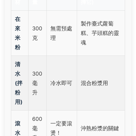
材
量
擇它)
在
製作臺式蘿蔔
來
300
無需預處
糕、芋頭糕的靈
米
克
理
魂
粉
清
水
300
(拌
毫
冷水即可
混合粉漿用
粉
升
用)
600
滾
一定要滾
毫
沖熟粉漿的關鍵
水
燙！