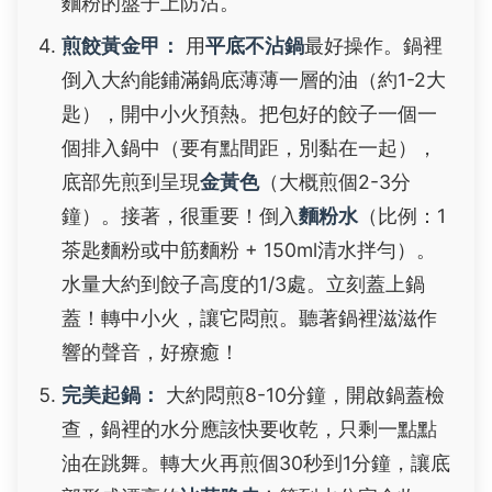
麵粉的盤子上防沾。
煎餃黃金甲：
用
平底不沾鍋
最好操作。鍋裡
倒入大約能鋪滿鍋底薄薄一層的油（約1-2大
匙），開中小火預熱。把包好的餃子一個一
個排入鍋中（要有點間距，別黏在一起），
底部先煎到呈現
金黃色
（大概煎個2-3分
鐘）。接著，很重要！倒入
麵粉水
（比例：1
茶匙麵粉或中筋麵粉 + 150ml清水拌勻）。
水量大約到餃子高度的1/3處。立刻蓋上鍋
蓋！轉中小火，讓它悶煎。聽著鍋裡滋滋作
響的聲音，好療癒！
完美起鍋：
大約悶煎8-10分鐘，開啟鍋蓋檢
查，鍋裡的水分應該快要收乾，只剩一點點
油在跳舞。轉大火再煎個30秒到1分鐘，讓底