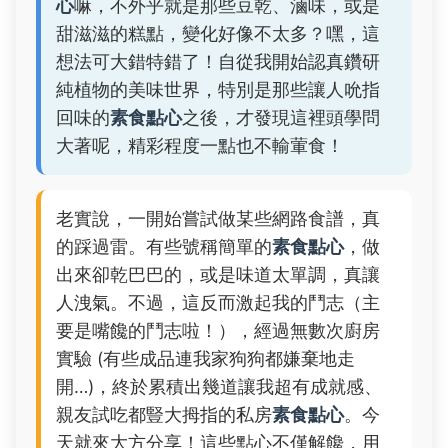
心
嘛，不外乎就是那些豆乾、滷味，或是
甜滋滋的糕點，變化好像不太多？嘿，這
想法可大錯特錯了！自從我開始認真鑽研
純植物的美味世界，特別是那些讓人吮指
回味的
素食點心
之後，才發現這裡頭學問
大著呢，精彩程度一點也不輸葷食！
老實說，一開始嘗試做某些網路食譜，真
的踩過雷。有些號稱簡單的
素食點心
，做
出來卻乾巴巴的，或是味道太單調，真讓
人洩氣。不過，這反而激起我的鬥志（主
要是嘴饞的鬥志啦！），經過無數次廚房
實驗 (有些成品連我家狗狗都嫌棄地走
開…)，終於累積出幾道讓我超有成就感、
親友試吃都豎大拇指的私房
素食點心
。今
天就來大方分享！這些點心不僅解饞，用