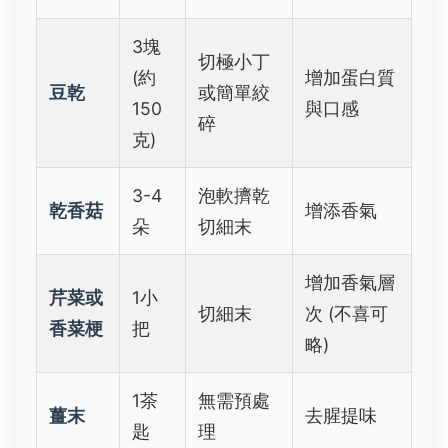
3塊
切極小丁
(約
增加蛋白質
豆乾
或簡單絞
150
與口感
碎
克)
3-4
泡軟擠乾
乾香菇
增添香氣
朵
切細末
增加香氣層
芹菜或
1小
切細末
次 (不喜可
香菜梗
把
略)
1茶
無需預處
薑末
去腥提味
匙
理