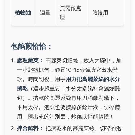
無需預處
植物油
適量
煎餃用
理
包餡煎恰恰：
處理蔬菜：
高麗菜切細絲，放入大碗中，加
一小匙鹽抓勻，靜置10-15分鐘讓它出水變
軟。時間到後，用手
用力把高麗菜絲的水分
擠乾
（這步超重要！水分太多餡料會濕爛難
包）。擠乾的高麗菜絲再用刀稍微剁幾下，
不用太碎。泡菜也要擠掉多餘汁液，切碎備
用。擠出來的汁別丟，炒菜或拌麵超讚！
拌合餡料：
把擠乾水的高麗菜絲、切碎的泡