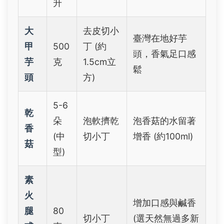
升
大
去皮切小
臺灣在地好芋
甲
500
丁 (約
頭，香氣足口感
芋
克
1.5cm立
鬆
頭
方)
5-6
乾
朵
泡軟擠乾
泡香菇的水留著
香
(中
切小丁
增香 (約100ml)
菇
型)
素
火
增加口感與鹹香
腿
80
切小丁
(選天然無過多新