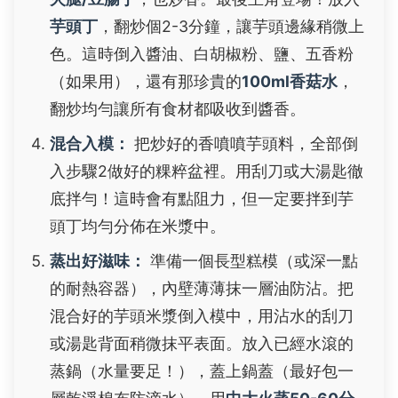
芋頭丁
，翻炒個2-3分鐘，讓芋頭邊緣稍微上
色。這時倒入醬油、白胡椒粉、鹽、五香粉
（如果用），還有那珍貴的
100ml香菇水
，
翻炒均勻讓所有食材都吸收到醬香。
混合入模：
把炒好的香噴噴芋頭料，全部倒
入步驟2做好的粿粹盆裡。用刮刀或大湯匙徹
底拌勻！這時會有點阻力，但一定要拌到芋
頭丁均勻分佈在米漿中。
蒸出好滋味：
準備一個長型糕模（或深一點
的耐熱容器），內壁薄薄抹一層油防沾。把
混合好的芋頭米漿倒入模中，用沾水的刮刀
或湯匙背面稍微抹平表面。放入已經水滾的
蒸鍋（水量要足！），蓋上鍋蓋（最好包一