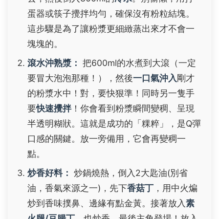
蛋器或筷子攪拌均勻，確保沒有粉粒結塊。
這步驟是為了讓粉漿更細緻蒸出來才不會一
塊塊的。
滾水沖熟漿：
把600ml的水煮到大滾（一定
要冒大泡泡那種！），然後
一口氣沖入
剛才
的粉漿水中！對，要快狠準！同時另一隻手
要
快速攪拌
！你會看到粉漿瞬間變稠、呈現
半透明糊狀。這就是成功的「粿粹」，是Q彈
口感的關鍵。放一旁備用，它會再變稠一
點。
炒香好料：
炒鍋燒熱，倒入2大匙油(別省
油，香氣來源之一)，先下
香菇丁
，用中火煸
炒到香味撲鼻、邊緣有點金黃。接著放入
素
火腿/豆腸丁
，也炒香。最後主角登場！放入