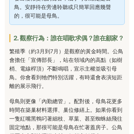
鳥。安靜待在旁邊聆聽或只簡單回應幾聲
的，很可能是母鳥。
2. 觀察行為：誰在唱歌求偶？誰在顧家？
繁殖季（約3月到7月）是觀察的黃金時間。公鳥
會擔任「宣傳部長」，站在領域內的高點（如樹
梢、電線桿頂）不斷鳴唱，宣示主權並吸引母
鳥。你會看到牠們特別活躍，有時還會表演短距
離的展示飛行。
母鳥則更像「內勤總管」。配對後，母鳥花更多
時間在築巢材料選擇、巢位修繕上。如果你看到
一隻紅嘴黑鵯叼著細枝、草葉、甚至蜘蛛絲飛往
固定地點，那很可能是母鳥在忙著蓋房子。公鳥