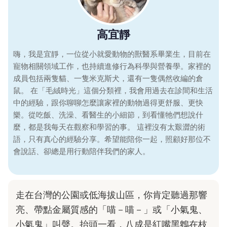
高宜靜
嗨，我是宜靜，一位從小就愛動物的獸醫系畢業生，目前在
寵物相關領域工作，也持續進修行為科學與營養學。家裡的
成員包括兩隻貓、一隻米克斯犬，還有一隻偶然收編的倉
鼠。 在「毛絨時光」這個分類裡，我會用過去在診間和生活
中的經驗，跟你聊聊怎麼讓家裡的動物過得更舒服、更快
樂。從吃飯、洗澡、看醫生的小細節，到看懂牠們想說什
麼，都是我每天在觀察和學習的事。 這裡沒有太艱澀的術
語，只有真心的經驗分享。希望能陪你一起，照顧好那位不
會說話、卻總是用行動陪伴我們的家人。
走在台灣的公園或低海拔山區，你肯定聽過那響
亮、帶點金屬質感的「喵－喵－」或「小氣鬼、
小氣鬼」叫聲。抬頭一看，八成是紅嘴黑鵯在枝