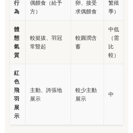
行
偶餵食（給予
卵、接受
繁殖
為
方）
求偶餵食
季）
體
中低
態
較挺拔、羽冠
較圓潤含
（需
氣
常豎起
蓄
比
質
較）
紅
色
飛
主動、誇張地
較少主動
中
羽
展示
展示
展
示