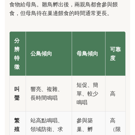
食物給母鳥。雛鳥孵出後，兩親鳥都會參與餵
食，但母鳥待在巢邊餵食的時間通常更長。
分
辨
可靠
公鳥傾向
母鳥傾向
特
度
徵
短促、簡
叫
響亮、複雜、
單、較少
高
聲
長時間鳴唱
鳴唱
繁
站高點鳴唱、
參與築
高
殖
領域防衛、求
巢、孵
（限