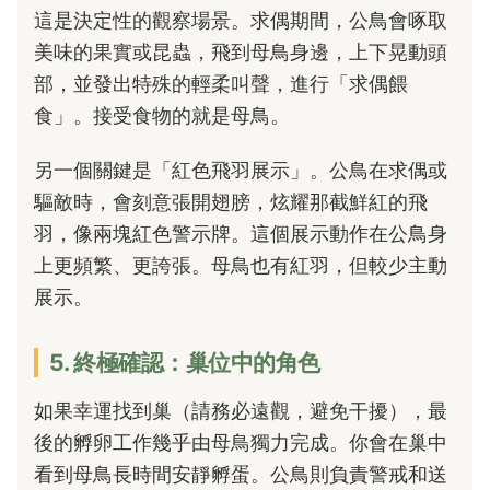
這是決定性的觀察場景。求偶期間，公鳥會啄取
美味的果實或昆蟲，飛到母鳥身邊，上下晃動頭
部，並發出特殊的輕柔叫聲，進行「求偶餵
食」。接受食物的就是母鳥。
另一個關鍵是「紅色飛羽展示」。公鳥在求偶或
驅敵時，會刻意張開翅膀，炫耀那截鮮紅的飛
羽，像兩塊紅色警示牌。這個展示動作在公鳥身
上更頻繁、更誇張。母鳥也有紅羽，但較少主動
展示。
5. 終極確認：巢位中的角色
如果幸運找到巢（請務必遠觀，避免干擾），最
後的孵卵工作幾乎由母鳥獨力完成。你會在巢中
看到母鳥長時間安靜孵蛋。公鳥則負責警戒和送