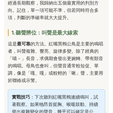
經過長期觀察，我歸納出五個最實用的判別方
向。記住，單一項可能不準，但若同時符合多
項，判斷的準確率就大大提升。
1. 聽聲辨位：叫聲是最大線索
這是
最可靠
的方法。紅嘴黑鵯公鳥是主要的鳴唱
者，叫聲複雜、響亮、旋律多變。除了經典的
「喵－」長音，求偶期會發出更婉轉、帶有顫音
的鳴唱。母鳥也會叫，但聲音通常較短促、單
調，像是「嘎、嘎」或較輕的「啾」聲，主要用
於聯絡或示警。
實戰技巧
：下次聽到紅嘴黑鵯連續鳴叫，試
著觀察。如果牠昂首挺胸、喉嚨鼓動、持續
發出複雜變化的聲音，幾乎可以確定是公