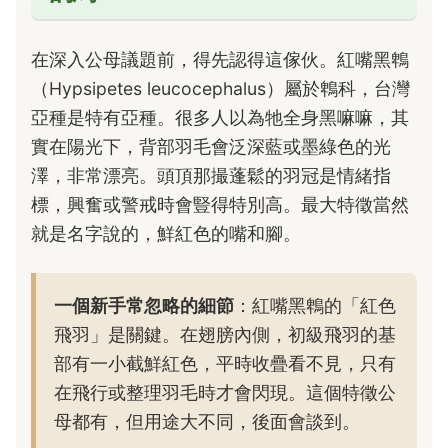
在深入公母議題前，得先認得這傢伙。紅嘴黑鵯
（Hypsipetes leucocephalus）屬於鵯科，台灣
亞種是特有亞種。很多人以為牠全身黑嘛嘛，其
實在陽光下，背部羽毛會泛深藍或墨綠色的光
澤，非常漂亮。頭頂那撮蓬鬆的羽冠是情緒指
標，興奮或警戒時會豎得特別高。最大特徵當然
就是名字說的，鮮紅色的嘴和腳。
一個新手常忽略的細節
：紅嘴黑鵯的「紅色
飛羽」是關鍵。在翅膀內側，初級飛羽的基
部有一小截鮮紅色，平時收疊看不見，只有
在飛行或整理羽毛時才會閃現。這個特徵公
母都有，但用途大不同，後面會談到。